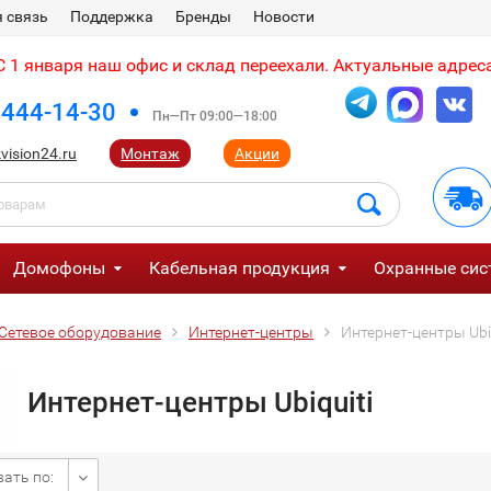
 связь
Поддержка
Бренды
Новости
 1 января наш офис и склад переехали. Актуальные адреса
 444-14-30
Пн—Пт 09:00—18:00
vision24.ru
Монтаж
Акции
Домофоны
Кабельная продукция
Охранные сис
Сетевое оборудование
Интернет-центры
Интернет-центры Ubiq
Интернет-центры Ubiquiti
ать по: