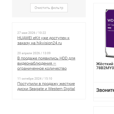
Очистить фильтр
27 мая 2026 / 10:22
HUAWEI eKit уже доступен к
заказу на hikvision24.ru
20 апреля 2026 / 13:09
В продаже появились HDD для
видеонаблюдения —
Жёсткий
78B2MY0
ограниченное количество
11 октября 2024 / 15:10
Поступили в продажу жесткие
диски Seagate и Western Digital
Звонит