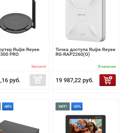
роутер Ruijie Reyee
Точка доступа Ruijie Reyee
300 PRO
RG-RAP2260(G)
Звоните!
В наличии
,16 руб.
19 987,22 руб.
-48%
ХИТ!
-35%