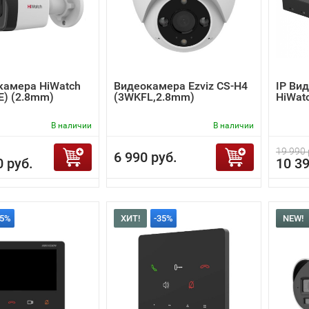
камера HiWatch
Видеокамера Ezviz CS-H4
IP Ви
(E) (2.8mm)
(3WKFL,2.8mm)
HiWat
В наличии
В наличии
19 990 
6 990 руб.
0 руб.
10 39
35%
ХИТ!
-35%
NEW!