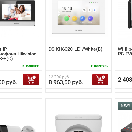
 IP
DS-KH6320-LE1/White(B)
Wi-fi 
офона Hikvision
RG-EW
3-P(C)
В наличии
В наличии
.
13 790 руб.
2 403
50 руб.
8 963,50 руб.
NEW!