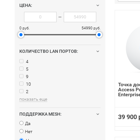
ЦЕНА:
—
0 руб.
54990 руб.
КОЛИЧЕСТВО LAN ПОРТОВ:
4
5
9
10
Точка дос
Access Po
2
Enterpris
показать еще
ПОДДЕРЖКА MESH:
39 900 
Да
Нет