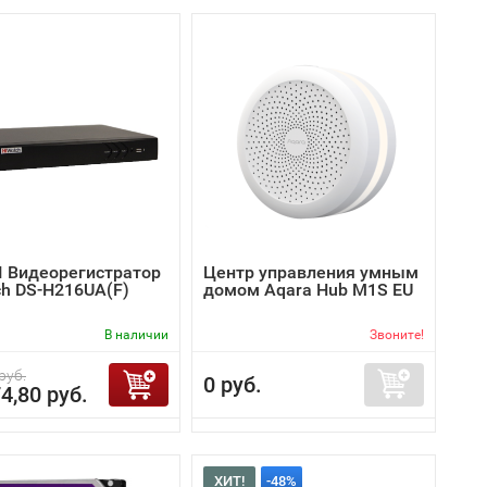
I Видеорегистратор
Центр управления умным
ch DS-H216UA(F)
домом Aqara Hub M1S EU
В наличии
Звоните!
руб.
0 руб.
4,80 руб.
ХИТ!
-48%