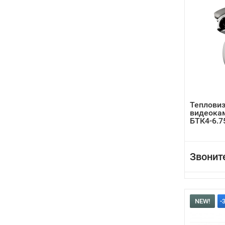
Теплови
видеока
БТК4-6.7
Звонит
NEW!
-