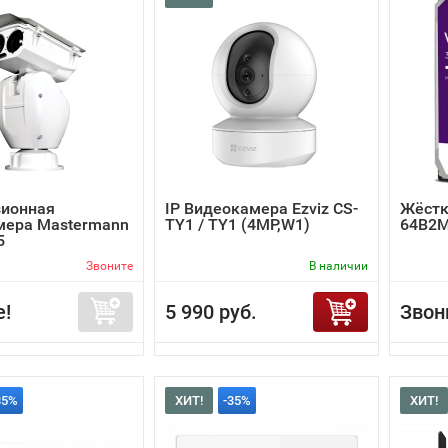
зионная
IP Видеокамера Ezviz CS-
Жёстк
мера Mastermann
TY1 / TY1 (4MP,W1)
64B2
5
Звоните
В наличии
е!
5 990 руб.
Звон
35%
ХИТ!
-35%
ХИТ!