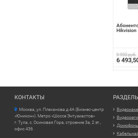
Абонент
Hikvisio
9 990 руб.
6 493,5
КОНТАКТЫ
РАЗДЕЛ
Москва, ул. Плеханова д.4А (Бизнес-центр
Видеокам
«Юникон»). Метро «Шоссе Энтузиастов»
Видеорег
г. Тула, с. Осиновая Гора, строение 3а, 2 эт.,
Домофон
офис 436
Кабельная