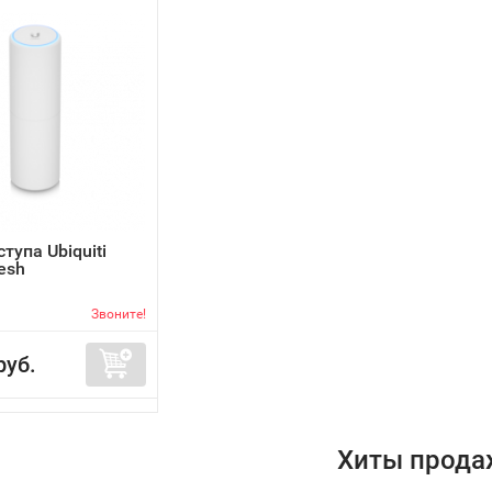
тупа Ubiquiti
esh
Звоните!
руб.
Хиты прода