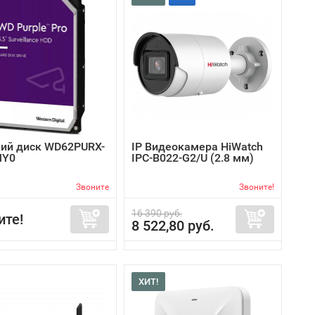
ий диск WD62PURX-
IP Видеокамера HiWatch
MY0
IPC-B022-G2/U (2.8 мм)
Звоните
Звоните!
16 390 руб.
ите!
8 522,80 руб.
ХИТ!