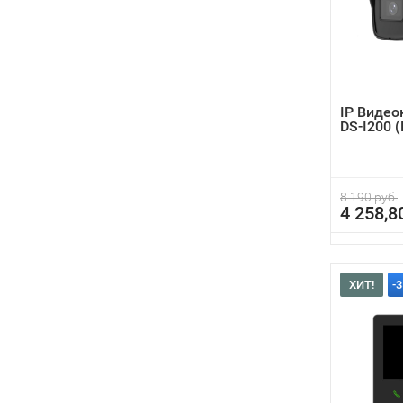
IP Видео
DS-I200 
8 190 руб.
4 258,8
ХИТ!
-