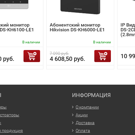
ский монитор
Абонентский монитор
IP Вид
n DS-KH6100-LE1
Hikvision DS-KH6000-LE1
DS-2C
(2.8m
В наличии
В наличии
7 090 руб.
10 99
0 руб.
4 608,50 руб.
Ы
ИНФОРМАЦИЯ
еры
О компании
истраторы
Акции
ы
Доставка
 продукция
Оплата