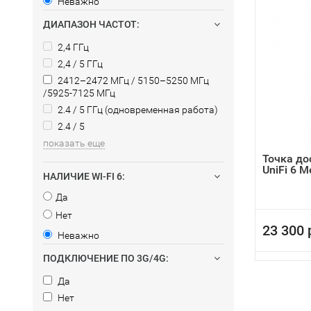
Неважно
ДИАПАЗОН ЧАСТОТ:
2,4 ГГц
2,4 / 5 ГГц
2412–2472 МГц / 5150–5250 МГц
/5925-7125 МГц
2.4 / 5 ГГц (одновременная работа)
2.4 / 5
показать еще
Точка дос
UniFi 6 M
НАЛИЧИЕ WI-FI 6:
Да
Нет
23 300 
Неважно
ПОДКЛЮЧЕНИЕ ПО 3G/4G:
Да
Нет