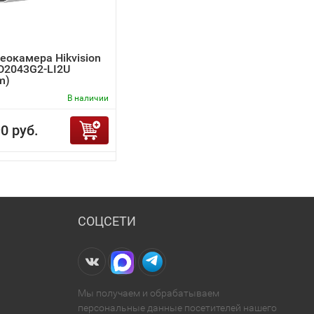
еокамера Hikvision
D2043G2-LI2U
m)
В наличии
0 руб.
СОЦСЕТИ
Мы получаем и обрабатываем
персональные данные посетителей нашего