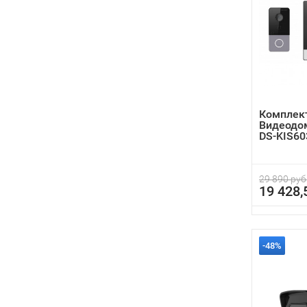
Комплект
Видеодом
DS-KIS60
29 890 руб
19 428,
-48%