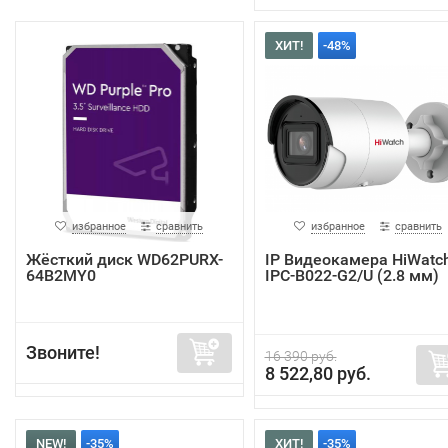
ХИТ!
-48%
избранное
сравнить
избранное
сравнить
Жёсткий диск WD62PURX-
IP Видеокамера HiWatc
64B2MY0
IPC-B022-G2/U (2.8 мм)
Звоните!
16 390 руб.
8 522,80 руб.
NEW!
-35%
ХИТ!
-35%