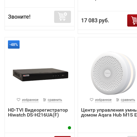
Звоните!
17 083 руб.
-48%
избранное
сравнить
избранное
сравнить
HD-TVI Видеорегистратор
Центр управления умн
Hiwatch DS-H216UA(F)
домом Aqara Hub M1S 