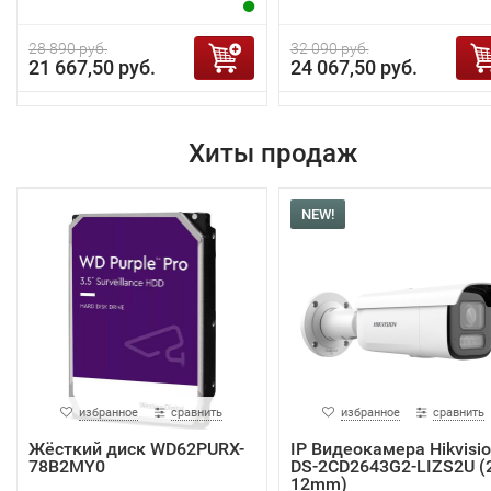
28 890 руб.
32 090 руб.
21 667,50 руб.
24 067,50 руб.
Хиты продаж
NEW!
избранное
сравнить
избранное
сравнить
Жёсткий диск WD62PURX-
IP Видеокамера Hikvisi
78B2MY0
DS-2CD2643G2-LIZS2U (2
12mm)