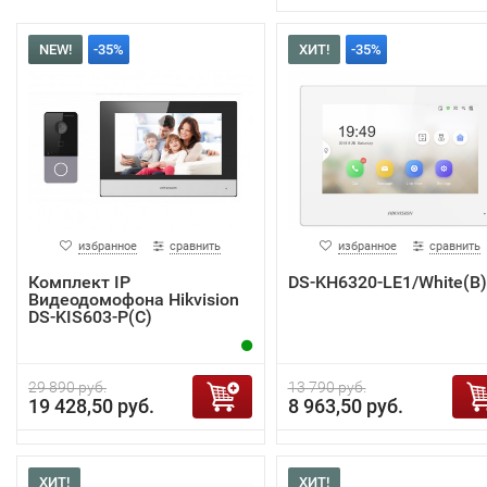
NEW!
-35%
ХИТ!
-35%
избранное
сравнить
избранное
сравнить
Комплект IP
DS-KH6320-LE1/White(B)
Видеодомофона Hikvision
DS-KIS603-P(C)
29 890 руб.
13 790 руб.
19 428,50 руб.
8 963,50 руб.
ХИТ!
ХИТ!