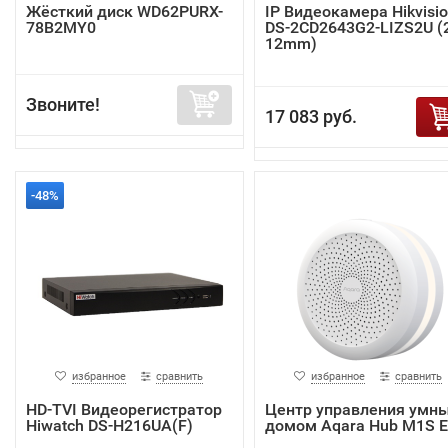
Жёсткий диск WD62PURX-
IP Видеокамера Hikvisi
78B2MY0
DS-2CD2643G2-LIZS2U (2
12mm)
Звоните!
17 083 руб.
-48%
избранное
сравнить
избранное
сравнить
HD-TVI Видеорегистратор
Центр управления умн
Hiwatch DS-H216UA(F)
домом Aqara Hub M1S 