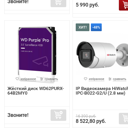
Звоните!
5 990 руб.
ХИТ!
-48%
избранное
сравнить
избранное
сравнить
Жёсткий диск WD62PURX-
IP Видеокамера HiWatc
64B2MY0
IPC-B022-G2/U (2.8 мм)
Звоните!
16 390 руб.
8 522,80 руб.