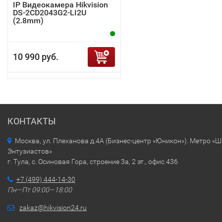
IP Видеокамера Hikvision
DS-2CD2043G2-LI2U
(2.8mm)
10 990 руб.
КОНТАКТЫ
Москва, ул. Плеханова д.4А (Бизнес-центр «Юникон»). Метро «
Энтузиастов»
г. Тула, с. Осиновая Гора, строение 3а, 2 эт., офис 436
+7 (499) 444-14-30
Пн—Пт 09:00—18:00
zakaz@hikvision24.ru