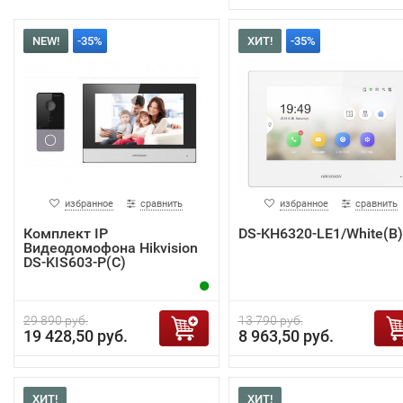
NEW!
-35%
ХИТ!
-35%
избранное
сравнить
избранное
сравнить
Комплект IP
DS-KH6320-LE1/White(B)
Видеодомофона Hikvision
DS-KIS603-P(C)
29 890 руб.
13 790 руб.
19 428,50 руб.
8 963,50 руб.
ХИТ!
ХИТ!