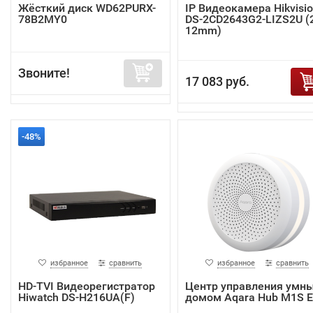
Жёсткий диск WD62PURX-
IP Видеокамера Hikvisi
78B2MY0
DS-2CD2643G2-LIZS2U (2
12mm)
Звоните!
17 083 руб.
-48%
избранное
сравнить
избранное
сравнить
HD-TVI Видеорегистратор
Центр управления умн
Hiwatch DS-H216UA(F)
домом Aqara Hub M1S 