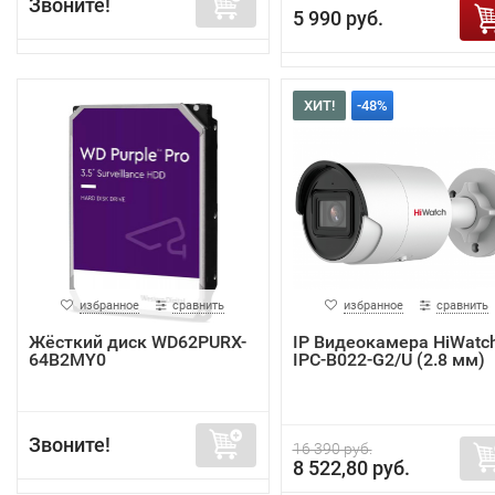
Звоните!
5 990 руб.
ХИТ!
-48%
избранное
сравнить
избранное
сравнить
Жёсткий диск WD62PURX-
IP Видеокамера HiWatc
64B2MY0
IPC-B022-G2/U (2.8 мм)
Звоните!
16 390 руб.
8 522,80 руб.