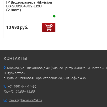
IP Видеокамера Hikvision
DS-2CD2043G2-LI2U
(2.8mm)
10 990 руб.
КОНТАКТЫ
Москва, ул. Плеханова д.4А (Бизнес-центр «Юникон»). Метро «
Энтузиастов»
г. Тула, с. Осиновая Гора, строение 3а, 2 эт., офис 436
+7 (499) 444-14-30
Пн—Пт 09:00—18:00
zakaz@hikvision24.ru