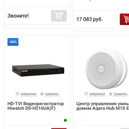
Звоните!
17 083 руб.
-48%
избранное
сравнить
избранное
сравнить
HD-TVI Видеорегистратор
Центр управления умн
Hiwatch DS-H216UA(F)
домом Aqara Hub M1S 