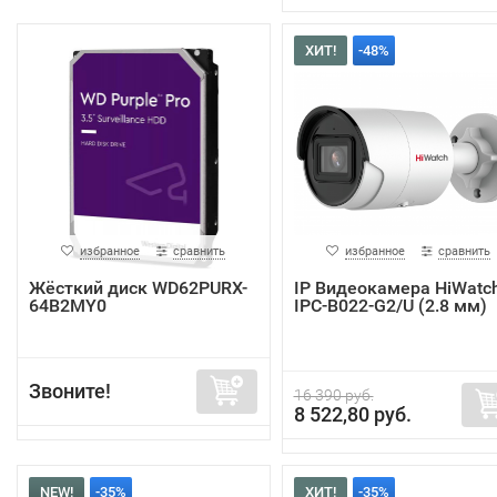
ХИТ!
-48%
избранное
сравнить
избранное
сравнить
Жёсткий диск WD62PURX-
IP Видеокамера HiWatc
64B2MY0
IPC-B022-G2/U (2.8 мм)
Звоните!
16 390 руб.
8 522,80 руб.
NEW!
-35%
ХИТ!
-35%