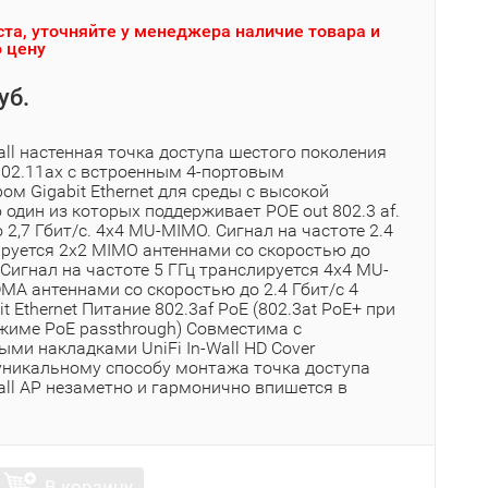
та, уточняйте у менеджера наличие товара и
 цену
уб.
Wall настенная точка доступа шестого поколения
802.11ах с встроенным 4-портовым
м Gigabit Ethernet для среды с высокой
один из которых поддерживает POE out 802.3 af.
 2,7 Гбит/с. 4x4 MU-MIMO. Сигнал на частоте 2.4
ируется 2x2 MIMO антеннами со скоростью до
Сигнал на частоте 5 ГГц транслируется 4x4 MU-
MA антеннами со скоростью до 2.4 Гбит/c 4
it Ethernet Питание 802.3af PoE (802.3at PoE+ при
ежиме PoE passthrough) Совместима с
ми накладками UniFi In-Wall HD Cover
уникальному способу монтажа точка доступа
Wall AP незаметно и гармонично впишется в
В корзину