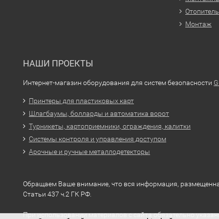
Отопитель
Монтаж
НАШИ ПРОЕКТЫ
Интернет-магазин оборудования для систем безопасности
G
Принтеры для пластиковых карт
Шлагбаумы, болларды и автоматика ворот
Турникеты, картоприемники, ограждения, калитки
Системы контроля и управления доступом
Арочные и ручные металлодетекторы
Обращаем Ваше внимание, что вся информация, размещенна
Статьи 437 ч.2 ГК РФ.
При использовании материалов с сайта обязательно указан