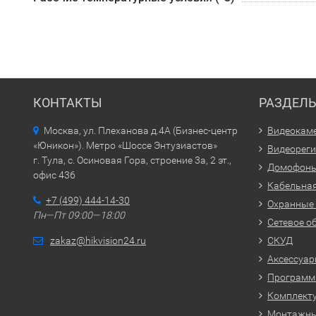
КОНТАКТЫ
РАЗДЕЛ
Москва, ул. Плеханова д.4А (Бизнес-центр
Видеокам
«Юникон»). Метро «Шоссе Энтузиастов»
Видеорег
г. Тула, с. Осиновая Гора, строение 3а, 2 эт.,
Домофон
офис 436
Кабельная
+7 (499) 444-14-30
Охранные
Пн—Пт 09:00—18:00
Сетевое о
zakaz@hikvision24.ru
СКУД
Аксессуа
Программн
Комплекту
Монтажн