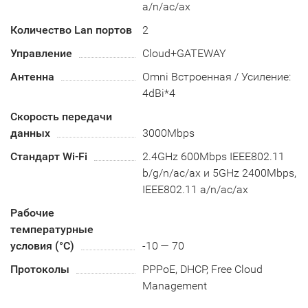
a/n/ac/ax
Количество Lan портов
2
Управление
Cloud+GATEWAY
Антенна
Omni Встроенная / Усиление:
4dBi*4
Скорость передачи
данных
3000Mbps
Стандарт Wi-Fi
2.4GHz 600Mbps IEEE802.11
b/g/n/ac/ax и 5GHz 2400Mbps,
IEEE802.11 a/n/ac/ax
Рабочие
температурные
условия (°С)
-10 — 70
Протоколы
PPPoE, DHCP, Free Cloud
Management