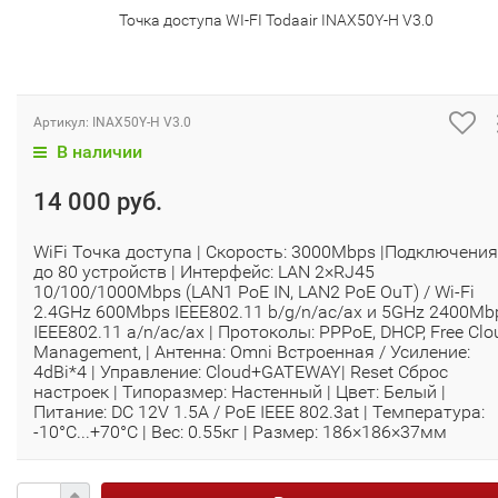
Точка доступа WI-FI Todaair INAX50Y-H V3.0
Артикул:
INAX50Y-H V3.0
В наличии
14 000 руб.
WiFi Точка доступа | Скорость: 3000Mbps |Подключения
до 80 устройств | Интерфейс: LAN 2×RJ45
10/100/1000Mbps (LAN1 PoE IN, LAN2 PoE OuT) / Wi-Fi
2.4GHz 600Mbps IEEE802.11 b/g/n/ac/ax и 5GHz 2400Mb
IEEE802.11 a/n/ac/ax | Протоколы: PPPoE, DHCP, Free Clo
Management, | Антенна: Omni Встроенная / Усиление:
4dBi*4 | Управление: Cloud+GATEWAY| Reset Сброс
настроек | Типоразмер: Настенный | Цвет: Белый |
Питание: DC 12V 1.5A / PoE IEEE 802.3at | Температура:
-10°C...+70°C | Вес: 0.55кг | Размер: 186×186×37мм