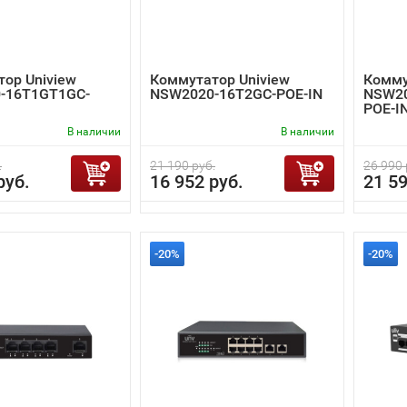
ор Uniview
Коммутатор Uniview
Комму
-16T1GT1GC-
NSW2020-16T2GC-POE-IN
NSW20
POE-I
В наличии
В наличии
.
21 190 руб.
26 990 
руб.
16 952 руб.
21 59
-20%
-20%