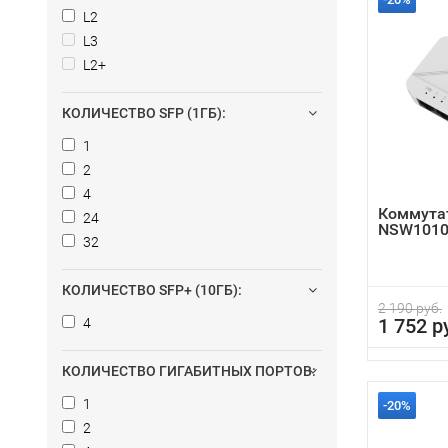
L2
L3
L2+
КОЛИЧЕСТВО SFP (1ГБ):
1
2
4
Коммутат
24
NSW1010
32
КОЛИЧЕСТВО SFP+ (10ГБ):
2 190 руб.
1 752 р
4
КОЛИЧЕСТВО ГИГАБИТНЫХ ПОРТОВ:
1
-20%
2