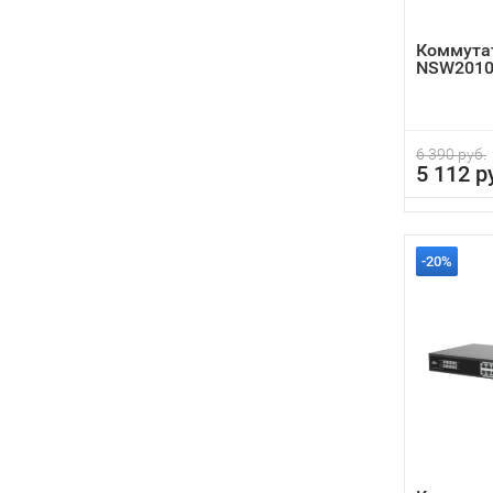
Коммутат
NSW2010
6 390 руб.
5 112 р
-20%