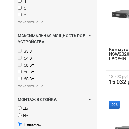
4
5
8
показать еще
МАКСИМАЛЬНАЯ МОЩНОСТЬ POE
УСТРОЙСТВА:
Коммутат
35 Вт
NSW2020
54 Вт
LPOE-IN
58 Вт
60 Вт
18 790 руб
65 Вт
15 032 
показать еще
МОНТАЖ В СТОЙКУ:
-20%
Да
Нет
Неважно