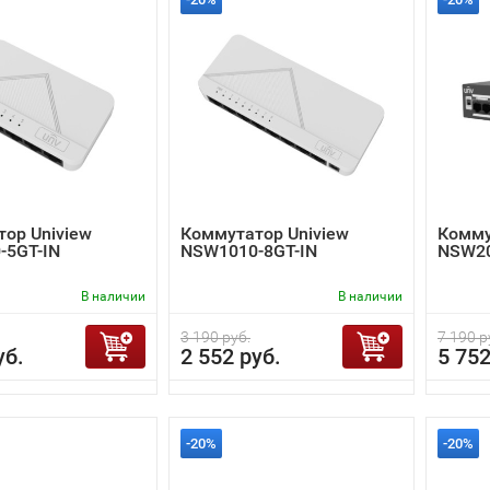
ор Uniview
Коммутатор Uniview
Комму
-5GT-IN
NSW1010-8GT-IN
NSW20
В наличии
В наличии
3 190 руб.
7 190 р
уб.
2 552 руб.
5 752
-20%
-20%