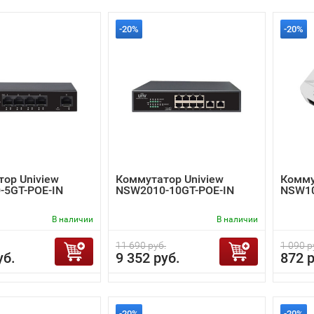
-20%
-20%
ор Uniview
Коммутатор Uniview
Комму
-5GT-POE-IN
NSW2010-10GT-POE-IN
NSW10
В наличии
В наличии
11 690 руб.
1 090 р
уб.
9 352 руб.
872 р
-20%
-20%