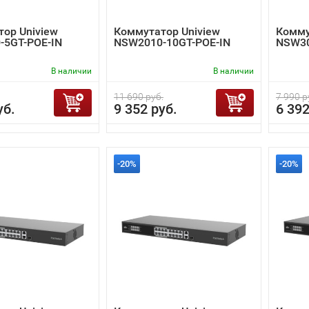
ор Uniview
Коммутатор Uniview
Комму
-5GT-POE-IN
NSW2010-10GT-POE-IN
NSW30
В наличии
В наличии
11 690 руб.
7 990 р
уб.
9 352 руб.
6 392
-20%
-20%