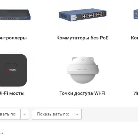
онтроллеры
Коммутаторы без PoE
Ко
i-Fi мосты
Точки доступа Wi-Fi
И
вать по:
Показывать по:
→