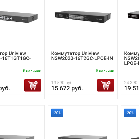
ор Uniview
Коммутатор Uniview
Комму
-16T1GT1GC-
NSW2020-16T2GC-LPOE-IN
NSW20
LPOE-
В наличии
В наличии
.
19 590 руб.
24 390 
руб.
15 672 руб.
19 51
-20%
-20%