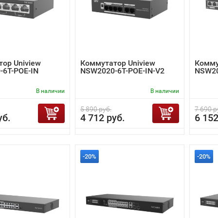
ор Uniview
Коммутатор Uniview
Комму
-6T-POE-IN
NSW2020-6T-POE-IN-V2
NSW20
В наличии
В наличии
5 890 руб.
7 690 р
уб.
4 712 руб.
6 152
-20%
-20%