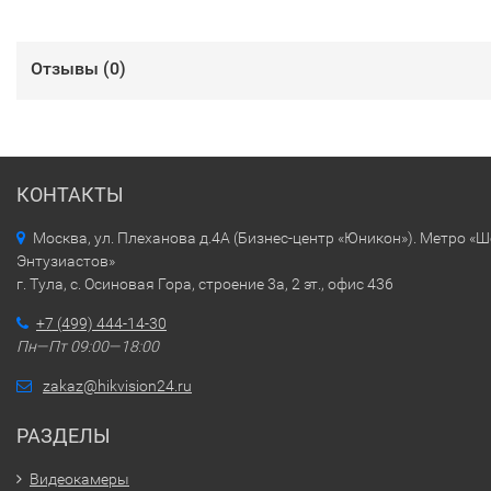
Отзывы (
0
)
КОНТАКТЫ
Москва, ул. Плеханова д.4А (Бизнес-центр «Юникон»). Метро «
Энтузиастов»
г. Тула, с. Осиновая Гора, строение 3а, 2 эт., офис 436
+7 (499) 444-14-30
Пн—Пт 09:00—18:00
zakaz@hikvision24.ru
РАЗДЕЛЫ
Видеокамеры