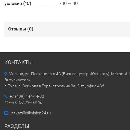
условия (°С)
-40 — 40
Отзывы (
0
)
КОНТАКТЫ
Москва, ул. Плеханова д.4А (Бизнес-центр «Юникон»). Метро «
Энтузиастов»
г. Тула, с. Осиновая Гора, строение 3а, 2 эт., офис 436
+7 (499) 444-14-30
Пн—Пт 09:00—18:00
zakaz@hikvision24.ru
РАЗДЕЛЫ