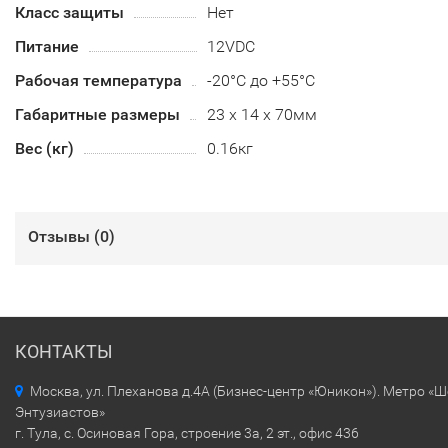
Класс защиты
Нет
Питание
12VDC
Рабочая температура
-20°C до +55°C
Габаритные размеры
23 х 14 х 70мм
Вес (кг)
0.16кг
Отзывы (
0
)
КОНТАКТЫ
Москва, ул. Плеханова д.4А (Бизнес-центр «Юникон»). Метро «
Энтузиастов»
г. Тула, с. Осиновая Гора, строение 3а, 2 эт., офис 436