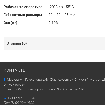
Рабочая температура
-20°C до +55°C
Габаритные размеры
82 х 32 х 25 мм
Вес (кг)
0.128
Отзывы (
0
)
КОНТАКТЫ
Москва, ул. Плеханова д.4А (Бизнес-центр «Юникон»). Метро «
Энтузиастов»
г. Тула, с. Осиновая Гора, строение 3а, 2 эт., офис 436
+7 (499) 444-14-30
Пн—Пт 09:00—18:00