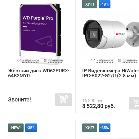
ХИТ!
-48%
избранное
сравнить
избранное
сравнить
Жёсткий диск WD62PURX-
IP Видеокамера HiWatc
64B2MY0
IPC-B022-G2/U (2.8 мм)
Звоните!
16 390 руб.
8 522,80 руб.
NEW!
-35%
ХИТ!
-35%