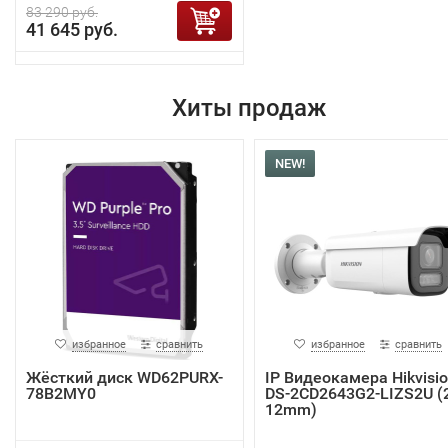
83 290 руб.
41 645 руб.
Хиты продаж
NEW!
избранное
сравнить
избранное
сравнить
Жёсткий диск WD62PURX-
IP Видеокамера Hikvisi
78B2MY0
DS-2CD2643G2-LIZS2U (2
12mm)