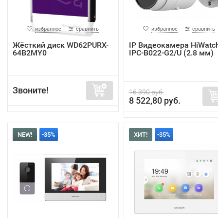
избранное
сравнить
избранное
сравнить
Жёсткий диск WD62PURX-
IP Видеокамера HiWatc
64B2MY0
IPC-B022-G2/U (2.8 мм)
Звоните!
16 390 руб.
8 522,80 руб.
NEW!
-35%
ХИТ!
-35%