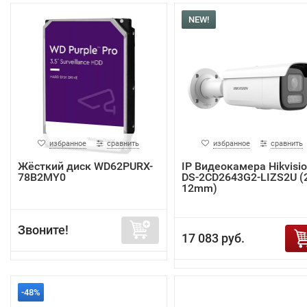
NEW!
избранное
сравнить
избранное
сравнить
Жёсткий диск WD62PURX-
IP Видеокамера Hikvisi
78B2MY0
DS-2CD2643G2-LIZS2U (2
12mm)
Звоните!
17 083 руб.
-48%