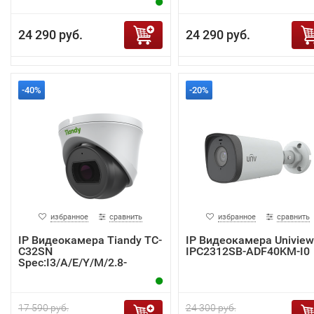
24 290 руб.
24 290 руб.
-40%
-20%
избранное
сравнить
избранное
сравнить
IP Видеокамера Tiandy TC-
IP Видеокамера Uniview
C32SN
IPC2312SB-ADF40KM-I0
Spec:I3/A/E/Y/M/2.8-
12mm/V4.0
17 590 руб.
24 300 руб.