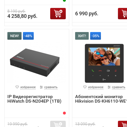
8 190 руб.
6 990 руб.
4 258,80 руб.
NEW!
-48%
ХИТ!
-35%
избранное
сравнить
избранное
сравнить
IP Видеорегистратор
Абонентский монитор
HiWatch DS-N204EP (1TB)
Hikvision DS-KH6110-WE
19 990 руб.
13 090 руб.