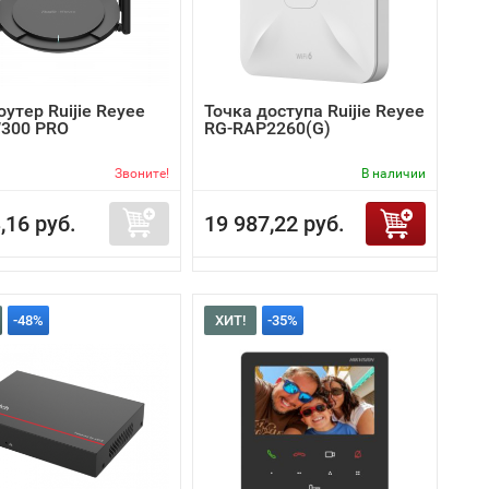
роутер Ruijie Reyee
Точка доступа Ruijie Reyee
300 PRO
RG-RAP2260(G)
Звоните!
В наличии
,16 руб.
19 987,22 руб.
-48%
ХИТ!
-35%