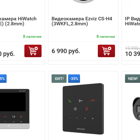
камера HiWatch
Видеокамера Ezviz CS-H4
IP Ви
(E) (2.8mm)
(3WKFL,2.8mm)
HiWat
В наличии
В наличии
19 990 
6 990 руб.
0 руб.
10 39
35%
ХИТ!
-35%
NEW!