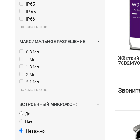
IP65
IP 65
IP66
показать еще
МАКСИМАЛЬНОЕ РАЗРЕШЕНИЕ:
0.3 Мп
Жёсткий
1 Мп
78B2MY0
1.3 Мп
2 Мп
2.1 Мп
Звонит
показать еще
ВСТРОЕННЫЙ МИКРОФОН:
Да
Нет
Неважно