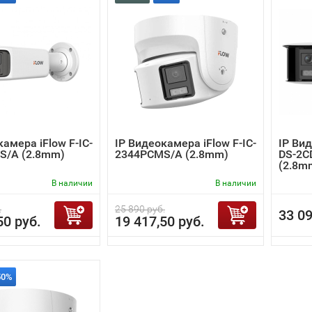
камера iFlow F-IC-
IP Видеокамера iFlow F-IC-
IP Вид
S/A (2.8mm)
2344PCMS/A (2.8mm)
DS-2C
(2.8mm
В наличии
В наличии
.
25 890 руб.
33 09
50 руб.
19 417,50 руб.
50%