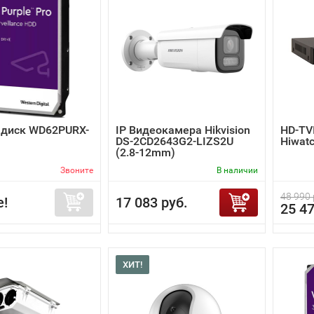
 диск WD62PURX-
IP Видеокамера Hikvision
HD-TV
DS-2CD2643G2-LIZS2U
Hiwat
(2.8-12mm)
Звоните
В наличии
48 990 
е!
17 083 руб.
25 47
ХИТ!