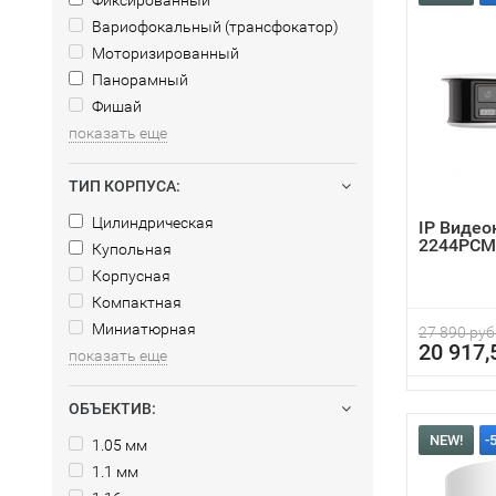
Фиксированный
Вариофокальный (трансфокатор)
Моторизированный
Панорамный
Фишай
показать еще
ТИП КОРПУСА:
Цилиндрическая
IP Видео
2244PCM
Купольная
Корпусная
Компактная
Миниатюрная
27 890 руб
20 917,
показать еще
ОБЪЕКТИВ:
NEW!
-
1.05 мм
1.1 мм