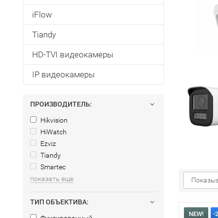
iFlow
Tiandy
HD-TVI видеокамеры
IP видеокамеры
ПРОИЗВОДИТЕЛЬ:
Hikvision
HiWatch
Ezviz
Tiandy
Smartec
показать еще
Показыв
ТИП ОБЪЕКТИВА:
NEW!
-