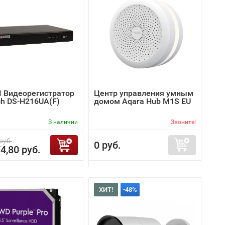
I Видеорегистратор
Центр управления умным
ch DS-H216UA(F)
домом Aqara Hub M1S EU
В наличии
Звоните!
руб.
0 руб.
4,80 руб.
ХИТ!
-48%