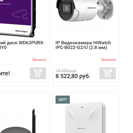
ий диск WD62PURX-
IP Видеокамера HiWatch
MY0
IPC-B022-G2/U (2.8 мм)
Звоните
Звоните!
16 390 руб.
ите!
8 522,80 руб.
ХИТ!