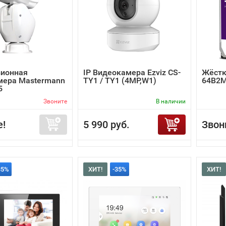
зионная
IP Видеокамера Ezviz CS-
Жёстк
мера Mastermann
TY1 / TY1 (4MP,W1)
64B2
5
Звоните
В наличии
е!
5 990 руб.
Звон
35%
ХИТ!
-35%
ХИТ!