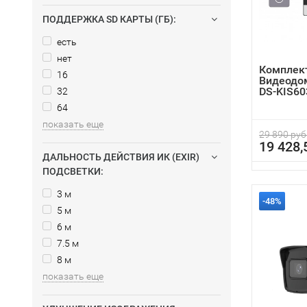
ПОДДЕРЖКА SD КАРТЫ (ГБ):
есть
нет
Комплект
16
Видеодом
DS-KIS60
32
64
показать еще
29 890 руб
19 428,
ДАЛЬНОСТЬ ДЕЙСТВИЯ ИК (EXIR)
ПОДСВЕТКИ:
3 м
-48%
5 м
6 м
7.5 м
8 м
показать еще