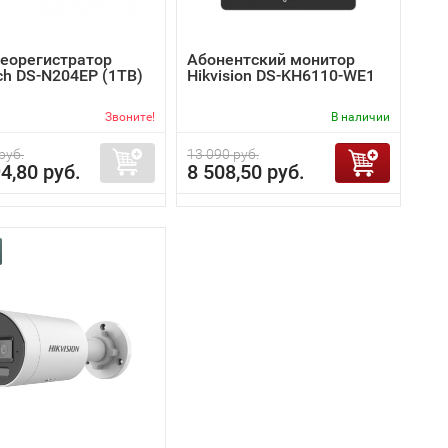
деорегистратор
Абонентский монитор
ch DS-N204EP (1TB)
Hikvision DS-KH6110-WE1
Звоните!
В наличии
руб.
13 090 руб.
4,80 руб.
8 508,50 руб.