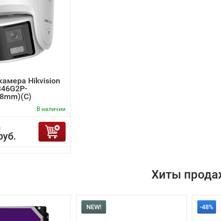
камера Hikvision
346G2P-
.8mm)(C)
В наличии
.
руб.
Хиты прода
NEW!
-48%