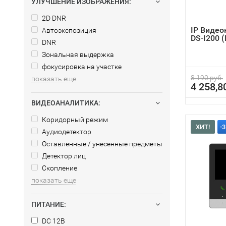
УЛУЧШЕНИЕ ИЗОБРАЖЕНИЯ:
2D DNR
IP Видео
Автоэкспозиция
DS-I200 
DNR
Зональная выдержка
фокусировка на участке
8 190 руб.
показать еще
4 258,8
ВИДЕОАНАЛИТИКА:
Коридорный режим
ХИТ!
-
Аудиодетектор
Оставленные / унесенные предметы
Детектор лиц
Скопление
показать еще
ПИТАНИЕ:
DC 12В