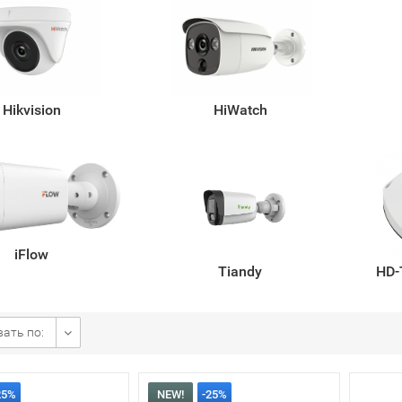
Hikvision
HiWatch
iFlow
Tiandy
HD-
ать по:
25%
NEW!
-25%