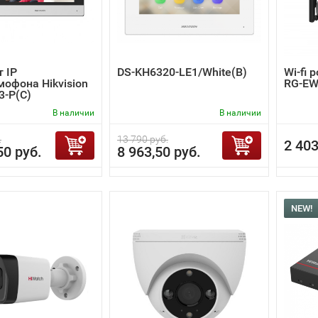
 IP
DS-KH6320-LE1/White(B)
Wi-fi 
офона Hikvision
RG-EW
3-P(C)
В наличии
В наличии
.
13 790 руб.
2 403
50 руб.
8 963,50 руб.
NEW!