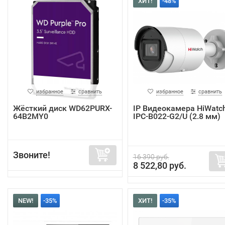
ХИТ!
-48%
избранное
сравнить
избранное
сравнить
Жёсткий диск WD62PURX-
IP Видеокамера HiWatc
64B2MY0
IPC-B022-G2/U (2.8 мм)
Звоните!
16 390 руб.
8 522,80 руб.
NEW!
-35%
ХИТ!
-35%