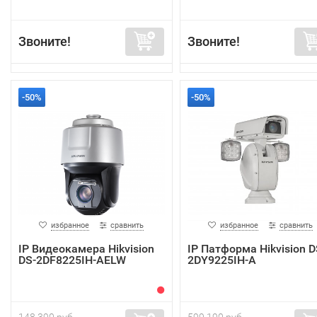
Звоните!
Звоните!
-50%
-50%
избранное
сравнить
избранное
сравнить
IP Видеокамера Hikvision
IP Патформа Hikvision D
DS-2DF8225IH-AELW
2DY9225IH-A
148 390 руб.
599 190 руб.