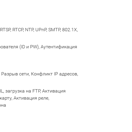
RTSP, RTCP, NTP, UPnP, SMTP, 802.1X,
ователя (ID и PW), Аутентификация
Разрыв сети, Конфликт IP адресов,
, загрузка на FTP, Активация
арту, Активация реле,
она