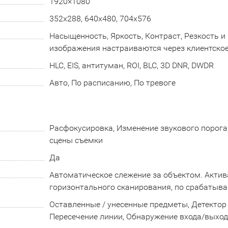
1920×1080
352х288, 640x480, 704x576
Насыщенность, Яркость, Контраст, Резкость 
изображения настраиваются через клиентское
HLC, EIS, антитуман, ROI, BLC, 3D DNR, DWDR
Авто, По расписанию, По тревоге
Расфокусировка, Изменение звукового порога
сцены съемки
Да
Автоматическое слежение за объектом. Актив
горизонтального сканирования, по срабатыв
Оставленные / унесенные предметы, Детектор 
Пересечение линии, Обнаружение входа/выход