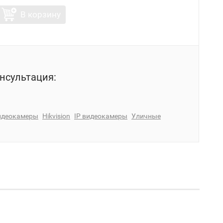
В корзину
нсультация:
идеокамеры
Hikvision
IP видеокамеры
Уличные