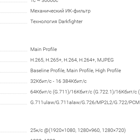
1с ~ 30000с
Механический ИК-фильтр
Технология Darkfighter
Main Profile
H.265, H.265+, H.264, H.264+, MJPEG
Baseline Profile, Main Profile, High Profile
32Кбит/с - 16 384Кбит/с
64Кбит/с (G.711)/16Кбит/с (G.722.1)/16Кбит/с 
G.711ulaw/G.711alaw/G.726/MP2L2/G.722/PCM
25к/с @(1920×1080, 1280×960, 1280×720)