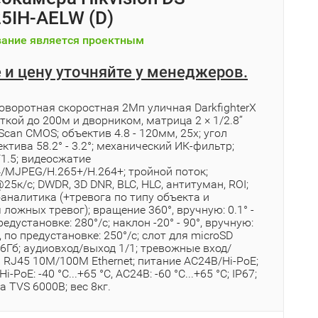
5IH-AELW (D)
ание является проектным
 и цену уточняйте у менеджеров.
оворотная скоростная 2Мп уличная DarkfighterX
ткой до 200м и дворником, матрица 2 × 1/2.8’’
 Scan CMOS; объектив 4.8 - 120мм, 25x; угол
ктива 58.2° - 3.2°; механический ИК-фильтр;
1.5; видеосжатие
4/MJPEG/H.265+/H.264+; тройной поток;
5к/с; DWDR, 3D DNR, BLC, HLC, антитуман, ROI;
аналитика (+тревога по типу объекта и
ложных тревог); вращение 360°, вручную: 0.1° -
редустановке: 280°/с; наклон -20° - 90°, вручную:
с, по предустановке: 250°/с; слот для microSD
6Гб; аудиовход/выход 1/1; тревожные вход/
1 RJ45 10M/100M Ethernet; питание AC24В/Hi-PoE;
i-PoE: -40 °C...+65 °C, AC24В: -60 °C...+65 °C; IP67;
 TVS 6000B; вес 8кг.