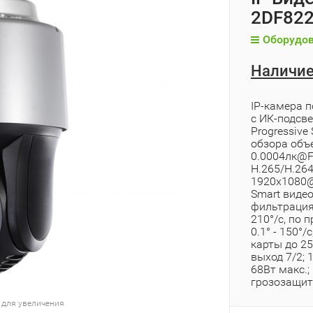
2DF822
Оборудов
Наличие
IP-камера п
с ИК-подсве
Progressive
обзора объе
0.0004лк@F
H.265/H.26
1920х1080@2
Smart видео
фильтрация 
210°/с, по п
0.1° - 150°/
карты до 25
выход 7/2; 
68Вт макс.; H
грозозащита
 для увеличения