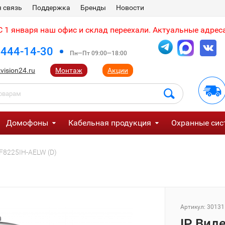
 связь
Поддержка
Бренды
Новости
 1 января наш офис и склад переехали. Актуальные адреса
 444-14-30
Пн—Пт 09:00—18:00
vision24.ru
Монтаж
Акции
Домофоны
Кабельная продукция
Охранные сис
DF8225IH-AELW (D)
Артикул:
30131
IP Вид