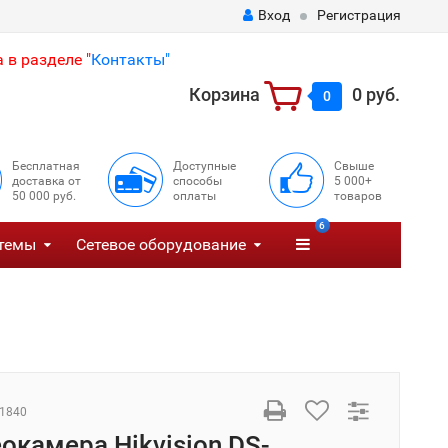
Вход
Регистрация
 в разделе "
Контакты"
Корзина
0 руб.
0
Бесплатная
Доступные
Свыше
доставка от
способы
5 000+
50 000 руб.
оплаты
товаров
6
темы
Сетевое оборудование
1840
еокамера Hikvision DS-