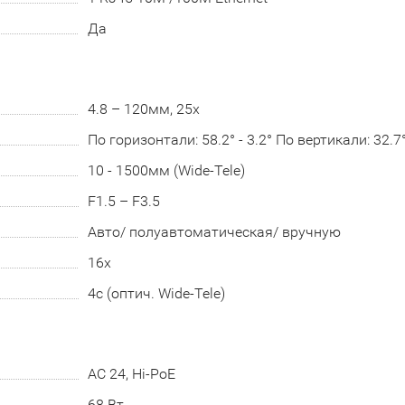
Да
4.8 – 120мм, 25x
По горизонтали: 58.2° - 3.2° По вертикали: 32.7° 
10 - 1500мм (Wide-Tele)
F1.5 – F3.5
Авто/ полуавтоматическая/ вручную
16х
4с (оптич. Wide-Tele)
AC 24, Hi-PoE
68 Вт