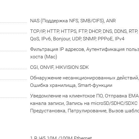
NAS (Поддержка NFS, SMB/CIFS), ANR
TCP/IP, HTTP, HTTPS, FTP, DHCP, DNS, DDNS, RTP, 
QoS, IPv6, Bonjour, UDP, SNMP, PPPoE, IPv4
Фильтрация IP адресов, Аутентификация польз
хоста (Mac)
CGI, ONVIF, HIKVISION SDK
Обнаружение несанкционированных действий, 
Ошибка хранилища, Smart-функции
Уведомление на клиентское ПО, Отправка EMAIL
канала записи, Запись на microSD/SDHC/SDXC к
Предустановка, Патрулирование, Вызов шабл
1 RJ45 10M /100M Ethernet