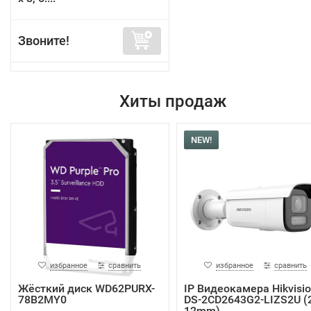
Звоните!
Хиты продаж
NEW!
избранное
сравнить
избранное
сравнить
Жёсткий диск WD62PURX-
IP Видеокамера Hikvisi
78B2MY0
DS-2CD2643G2-LIZS2U (2
12mm)