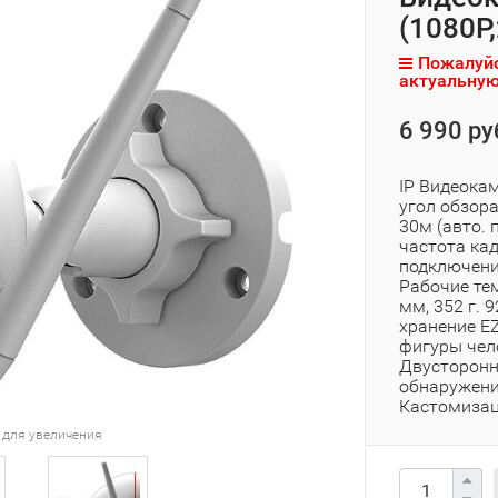
(1080P
Пожалуйс
актуальную
6 990 ру
IP Видеокам
угол обзора
30м (авто. 
частота кад
подключение
Рабочие тем
мм, 352 г. 
хранение EZ
фигуры чело
Двусторонн
обнаружени
Кастомизац
 для увеличения