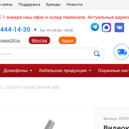
 связь
Поддержка
Бренды
Новости
 1 января наш офис и склад переехали. Актуальные адреса
 444-14-30
Пн—Пт 09:00—18:00
vision24.ru
Монтаж
Акции
Домофоны
Кабельная продукция
Охранные сис
W / CS-C3W (1080P,2.8mm,H.265)
Артикул:
30310
Видеок