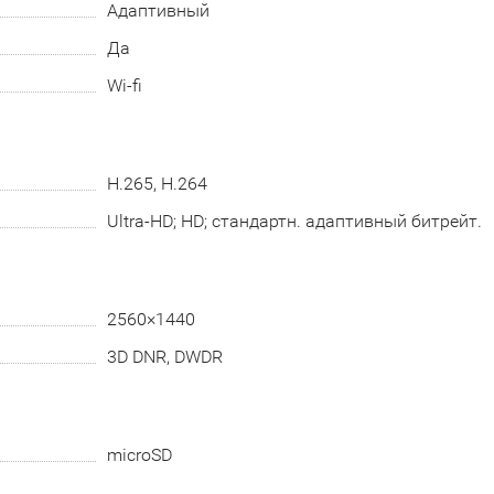
Адаптивный
Да
Wi-fi
H.265, H.264
Ultra-HD; HD; стандартн. адаптивный битрейт.
2560×1440
3D DNR, DWDR
microSD