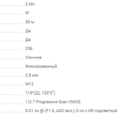
2 Мп
IP
30 м
Да
Да
256
Уличное
Фиксированный
2.8 мм
М12
119°(Д), 103°(Г)
1/2.7 Progressive Scan CMOS
0.01 лк @ (F1.6, AGC вкл.), 0 лк с ИК-подсветко