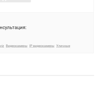
нсультация:
viz
Видеокамеры
IP видеокамеры
Уличные