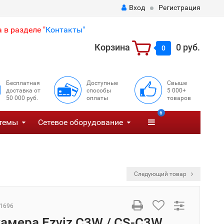
Вход
Регистрация
 в разделе "
Контакты"
Корзина
0 руб.
0
Бесплатная
Доступные
Свыше
доставка от
способы
5 000+
50 000 руб.
оплаты
товаров
6
темы
Сетевое оборудование
Следующий товар
1696
амера Ezviz C3W / CS-C3W