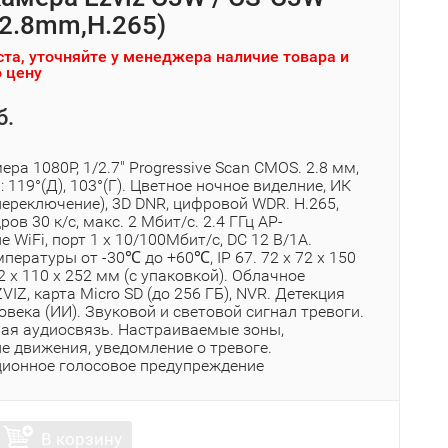
,2.8mm,H.265)
та, уточняйте у менеджера наличие товара и
 цену
б.
ера 1080P, 1/2.7″ Progressive Scan CMOS. 2.8 мм,
: 119°(Д), 103°(Г). Цветное ночное виделние, ИК
переключение), 3D DNR, цифровой WDR. H.265,
ров 30 к/с, макс. 2 Мбит/с. 2.4 ГГц AP-
 WiFi, порт 1 x 10/100Мбит/с, DC 12 В/1А.
пературы от -30℃ до +60℃, IP 67. 72 x 72 x 150
92 х 110 х 252 мм (с упаковкой). Облачное
VIZ, карта Micro SD (до 256 ГБ), NVR. Детекция
века (ИИ). Звуковой и световой сигнал тревоги.
ая аудиосвязь. Настраиваемые зоны,
е движения, уведомление о тревоге.
ионное голосовое предупреждение
В корзину