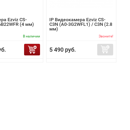
ра Ezviz CS-
IP Видеокамера Ezviz CS-
6B22WFR (4 мм)
C3N (A0-3G2WFL1) / C3N (2.8
мм)
В наличии
Звоните!
уб.
5 490 руб.