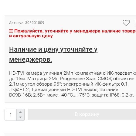
Артикул:
308901009
Пожалуйста, уточняйте у менеджера наличие товар
и актуальную цену
Наличие и цену уточняйте у
менеджеров.
HD-TVI камера уличная 2Мп компактная с ИК-подсветк
до 15м. Матрица 2Мп Progressive Scan CMOS; объектив
2.1мм; угол обзора 96°; электронный ИК-фильтр; 0.1
Лк@F1.2; 1 авиационный HD-TVI выход; питание
DC9В-16В; 2.5Вт макс; -40 °C...+75°C; защита IP68; 0.2кг.
В корзину