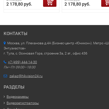
2 178,80 руб.
2 178,80 руб.
КОНТАКТЫ
Москва, ул. Плеханова д.4А (Бизнес-центр «Юникон»). Метро «
Энтузиастов»
г. Тула, с. Осиновая Гора, строение 3а, 2 эт., офис 436
+7 (499) 444-14-30
Пн—Пт 09:00—18:00
zakaz@hikvision24.ru
РАЗДЕЛЫ
Видеокамеры
Видеорегистраторы