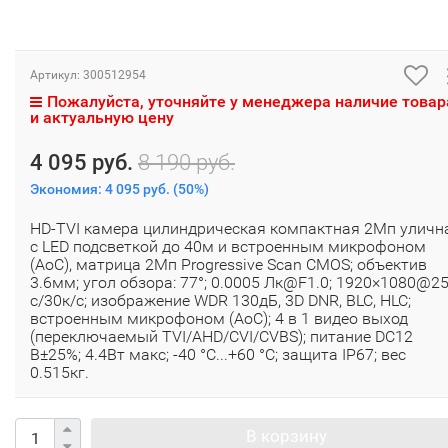
Артикул:
300512954
Пожалуйста, уточняйте у менеджера наличие товар
и актуальную цену
4 095 руб.
8 190 руб.
Экономия:
4 095 руб.
(
50%
)
HD-TVI камера цилиндрическая компактная 2Мп уличн
с LED подсветкой до 40м и встроенным микрофоном
(AoC), матрица 2Мп Progressive Scan CMOS; объектив
3.6мм; угол обзора: 77°; 0.0005 Лк@F1.0; 1920×1080@25
с/30к/с; изображение WDR 130дБ, 3D DNR, BLC, HLC;
встроенным микрофоном (AoC); 4 в 1 видео выход
(переключаемый TVI/AHD/CVI/CVBS); питание DC12
В±25%; 4.4Вт макс; -40 °C...+60 °C; защита IP67; вес
0.515кг.
В корзину