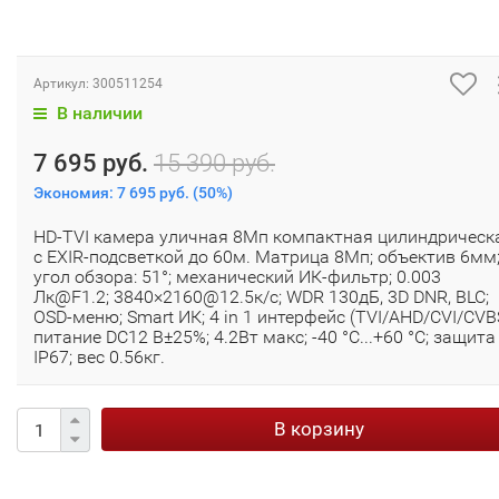
Артикул:
300511254
В наличии
7 695 руб.
15 390 руб.
Экономия:
7 695 руб.
(
50%
)
HD-TVI камера уличная 8Мп компактная цилиндрическ
с EXIR-подсветкой до 60м. Матрица 8Мп; объектив 6мм
угол обзора: 51°; механический ИК-фильтр; 0.003
Лк@F1.2; 3840×2160@12.5к/с; WDR 130дБ, 3D DNR, BLC;
OSD-меню; Smart ИК; 4 in 1 интерфейс (TVI/AHD/CVI/CVBS
питание DC12 В±25%; 4.2Вт макс; -40 °C...+60 °C; защита
IP67; вес 0.56кг.
В корзину