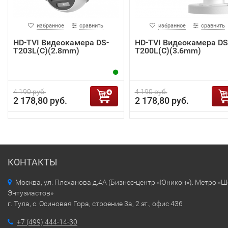
избранное
сравнить
избранное
сравнить
HD-TVI Видеокамера DS-
HD-TVI Видеокамера DS
T203L(C)(2.8mm)
T200L(C)(3.6mm)
4 190 руб.
4 190 руб.
2 178,80 руб.
2 178,80 руб.
КОНТАКТЫ
Москва, ул. Плеханова д.4А (Бизнес-центр «Юникон»). Метро «
Энтузиастов»
г. Тула, с. Осиновая Гора, строение 3а, 2 эт., офис 436
+7 (499) 444-14-30