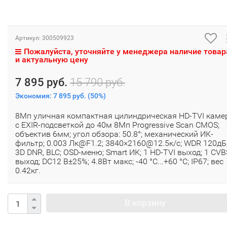
Артикул:
300509923
Пожалуйста, уточняйте у менеджера наличие товар
и актуальную цену
7 895 руб.
15 790 руб.
Экономия:
7 895 руб.
(
50%
)
8Мп уличная компактная цилиндрическая HD-TVI каме
с EXIR-подсветкой до 40м 8Мп Progressive Scan CMOS;
объектив 6мм; угол обзора: 50.8°; механический ИК-
фильтр; 0.003 Лк@F1.2; 3840×2160@12.5к/с; WDR 120дБ
3D DNR, BLC; OSD-меню; Smart ИК; 1 HD-TVI выход; 1 CVB
выход; DC12 В±25%; 4.8Вт макс; -40 °C...+60 °C; IP67; вес
0.42кг.
В корзину