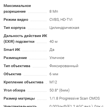
Максимальное
разрешение
8 Мп
Режим видео
CVBS, HD-TVI
Тип корпуса
Цилиндрическая
Дальность действия ИК
(EXIR) подсветки
40 м
Smart ИК
Да
Размещение
Уличное
Тип объектива
Фиксированный
Объектив
6 мм
Крепление объектива
М12
Угол обзора
50.8° (6мм)
Размер матрицы
1/1.8 Progressive Scan CMOS
Чувствительность
0.003лк@(F1.2,AGC вкл.), 0лк с