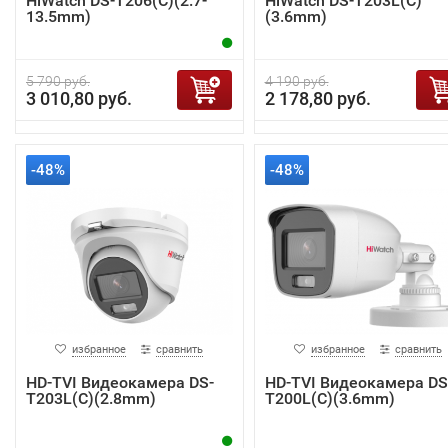
HiWatch DS-T206(C)(2.7-
HiWatch DS-T203L(C)
13.5mm)
(3.6mm)
5 790 руб.
4 190 руб.
3 010,80 руб.
2 178,80 руб.
-48%
-48%
избранное
сравнить
избранное
сравнить
HD-TVI Видеокамера DS-
HD-TVI Видеокамера DS
T203L(C)(2.8mm)
T200L(C)(3.6mm)