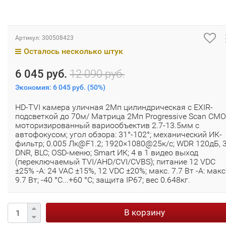
Артикул:
300508423
Осталось несколько штук
6 045 руб.
12 090 руб.
Экономия:
6 045 руб.
(
50%
)
HD-TVI камера уличная 2Мп цилиндрическая с EXIR-
подсветкой до 70м/ Матрица 2Мп Progressive Scan CMO
моторизированный вариообъектив 2.7-13.5мм с
автофокусом; угол обзора: 31°-102°; механический ИК-
фильтр; 0.005 Лк@F1.2; 1920×1080@25к/с; WDR 120дБ, 
DNR, BLC; OSD-меню; Smart ИК; 4 в 1 видео выход
(переключаемый TVI/AHD/CVI/CVBS); питание 12 VDC
±25% -A: 24 VAC ±15%, 12 VDC ±20%; макс. 7.7 Вт -A: макс
9.7 Вт; -40 °C...+60 °C; защита IP67; вес 0.648кг.
В корзину