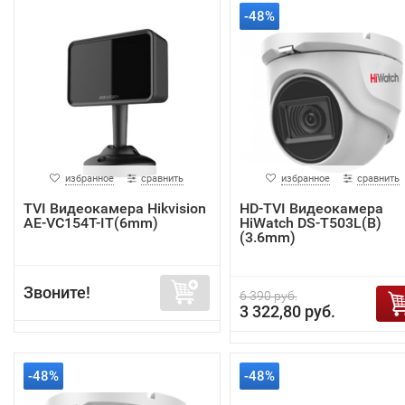
-48%
избранное
сравнить
избранное
сравнить
TVI Видеокамера Hikvision
HD-TVI Видеокамера
AE-VC154T-IT(6mm)
HiWatch DS-T503L(B)
(3.6mm)
Звоните!
6 390 руб.
3 322,80 руб.
-48%
-48%