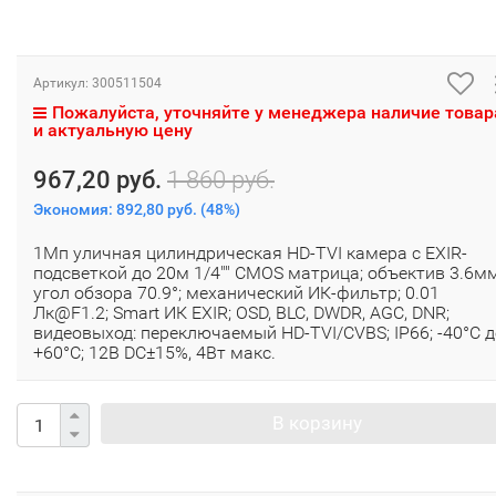
Артикул:
300511504
Пожалуйста, уточняйте у менеджера наличие товар
и актуальную цену
967,20 руб.
1 860 руб.
Экономия:
892,80 руб.
(
48%
)
1Мп уличная цилиндрическая HD-TVI камера с EXIR-
подсветкой до 20м 1/4"" CMOS матрица; объектив 3.6мм
угол обзора 70.9°; механический ИК-фильтр; 0.01
Лк@F1.2; Smart ИК EXIR; OSD, BLC, DWDR, AGC, DNR;
видеовыход: переключаемый HD-TVI/CVBS; IP66; -40°С д
+60°С; 12В DC±15%, 4Вт макс.
В корзину