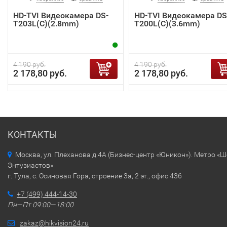
HD-TVI Видеокамера DS-
HD-TVI Видеокамера DS
T203L(C)(2.8mm)
T200L(C)(3.6mm)
4 190 руб.
4 190 руб.
2 178,80 руб.
2 178,80 руб.
КОНТАКТЫ
Москва, ул. Плеханова д.4А (Бизнес-центр «Юникон»). Метро «
Энтузиастов»
г. Тула, с. Осиновая Гора, строение 3а, 2 эт., офис 436
+7 (499) 444-14-30
Пн—Пт 09:00—18:00
zakaz@hikvision24.ru