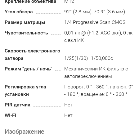
Крепление объектива
М12
Угол обзора
92° (2.8 мм), 70.9° (3.6 мм)
Размер матрицы
1/4 Progressive Scan CMOS
Чувствительность
0,01 лк @ (F1.2, AGC вкл), 0 лк
с вкл ИК
Скорость электронного
затвора
1/25(1/30)–1/50,000с
Режим "день / ночь"
Механический ИК-фильтр с
автопереключением
Регулировка угла
Поворот: 0 ° - 360 °; наклон: 0°
установки
- 180 °; вращение: 0 ° - 360 °
PIR датчик
Нет
WI-FI
Нет
Изображение