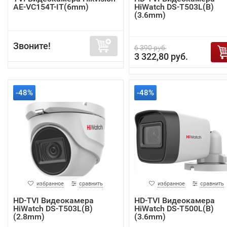
AE-VC154T-IT(6mm)
HiWatch DS-T503L(B)
(3.6mm)
Звоните!
6 390 руб.
3 322,80 руб.
-48%
-48%
избранное
сравнить
избранное
сравнить
HD-TVI Видеокамера
HD-TVI Видеокамера
HiWatch DS-T503L(B)
HiWatch DS-T500L(B)
(2.8mm)
(3.6mm)