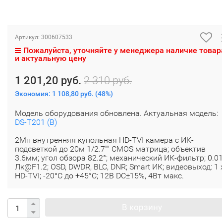
Артикул:
300607533
Пожалуйста, уточняйте у менеджера наличие товар
и актуальную цену
1 201,20 руб.
2 310 руб.
Экономия:
1 108,80 руб.
(
48%
)
Модель оборудования обновлена. Актуальная модель:
DS-T201 (B)
2Мп внутренняя купольная HD-TVI камера с ИК-
подсветкой до 20м 1/2.7"" CMOS матрица; объектив
3.6мм; угол обзора 82.2°; механический ИК-фильтр; 0.0
Лк@F1.2; OSD, DWDR, BLC, DNR; Smart ИК; видеовыход: 1 
HD-TVI; -20°С до +45°С; 12В DC±15%, 4Вт макс.
В корзину