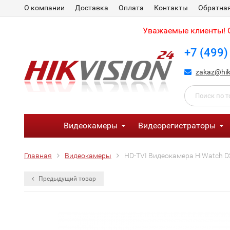
О компании
Доставка
Оплата
Контакты
Обратная
Уважаемые клиенты! С
+7 (499)
zakaz@hik
Видеокамеры
Видеорегистраторы
Главная
Видеокамеры
HD-TVI Видеокамера HiWatch DS
Предыдущий товар