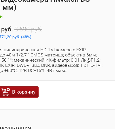
6 мм)
и
 руб.
3 690 руб.
771,20 руб.
(
48%
)
я цилиндрическая HD-TVI камера с EXIR-
до 40м 1/2.7"" CMOS матрица; объектив 6мм;
 50,1°; механический ИК-фильтр; 0.01 Лк@F1.2;
ИК EXIR; DWDR, BLC, DNR, видеовыход: 1 х HD-TVI;
 до +60°С; 12В DC±15%, 4Вт макс.
В корзину
нсультация: