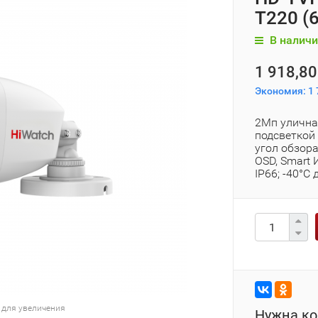
T220 (
В наличи
1 918,80
Экономия:
1 
2Мп улична
подсветкой 
угол обзора
OSD, Smart 
IP66; -40°С
 для увеличения
Нужна ко