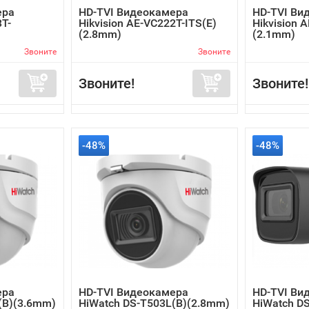
ера
HD-TVI Видеокамера
HD-TVI Ви
3T-
Hikvision AE-VC222T-ITS(E)
Hikvision 
(2.8mm)
(2.1mm)
Звоните
Звоните
Звоните!
Звоните!
-48%
-48%
ера
HD-TVI Видеокамера
HD-TVI Ви
(B)(3.6mm)
HiWatch DS-T503L(B)(2.8mm)
HiWatch D