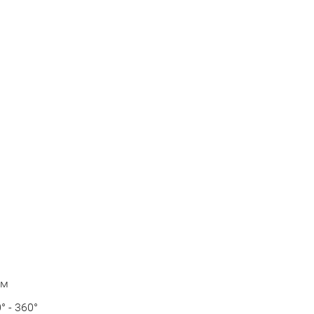
ем
° - 360°