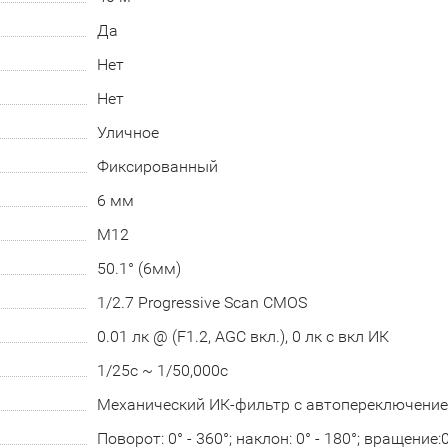
Да
Нет
Нет
Уличное
Фиксированный
6 мм
М12
50.1° (6мм)
1/2.7 Progressive Scan CMOS
0.01 лк @ (F1.2, AGC вкл.), 0 лк с вкл ИК
1/25с ~ 1/50,000с
Механический ИК-фильтр с автопереключени
Поворот: 0° - 360°; наклон: 0° - 180°; вращение:0