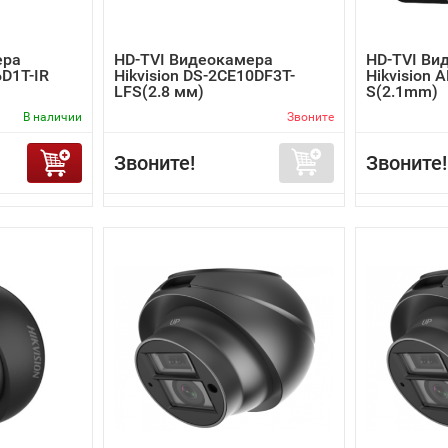
ера
HD-TVI Видеокамера
HD-TVI Ви
6D1T-IR
Hikvision DS-2CE10DF3T-
Hikvision 
LFS(2.8 мм)
S(2.1mm)
В наличии
Звоните
Звоните!
Звоните!