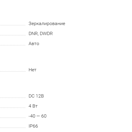
Зеркалирование
DNR, DWDR
Авто
Нет
DC 12В
4 Вт
-40 — 60
IP66