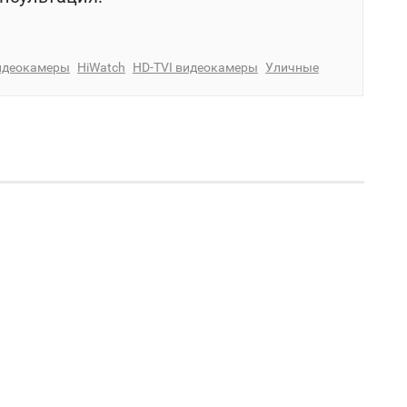
идеокамеры
HiWatch
HD-TVI видеокамеры
Уличные