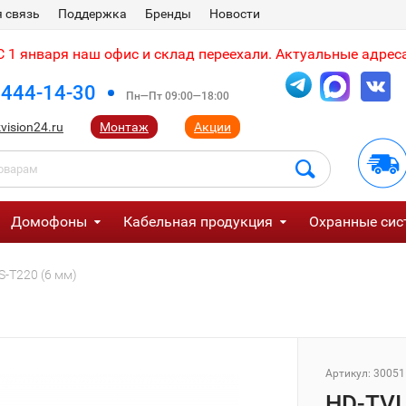
 связь
Поддержка
Бренды
Новости
 1 января наш офис и склад переехали. Актуальные адреса
 444-14-30
Пн—Пт 09:00—18:00
vision24.ru
Монтаж
Акции
Домофоны
Кабельная продукция
Охранные сис
-T220 (6 мм)
Артикул:
30051
HD-TVI