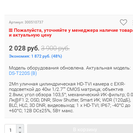
Артикул:
300510737
Пожалуйста, уточняйте у менеджера наличие товар
и актуальную цену
2 028 руб.
3 900 руб.
Экономия:
1 872 руб.
(
48%
)
Модель оборудования обновлена. Актуальная модель:
DS-T220S (B)
2Мп уличная цилиндрическая HD-TVI камера с EXIR-
подсветкой до 40м 1/2.7"" CMOS матрица; объектив
2.8мм; угол обзора 103,5°; механический ИК-фильтр; 0.
Лк@F1.2; OSD, DNR; Slow Shutter, Smart ИК; WDR (120дБ),
BLC, HLC, 3D DNR, видеовыход: 1 х HD-TVI; IP67; -40°С до
+60°С; 12В DC±25%, 5Вт макс.
В корзину