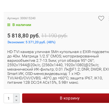
Артикул:
300615240
В наличии
5 818,80 руб.
11 190 руб.
Экономия:
5 371,20 руб.
(
48%
)
HD-TVI камера уличная 5Мп купольная с EXIR-подсветк
до 40м. Матрица 1/2.5" CMOS; моторизированный
вариообъектив 2.7-13.5мм; угол обзора 95°-26°;
2592x1944@20к/с, (2560x1440, 1920x1080)@25к/с;
механический ИК-фильтр; 0.01 Лк@F1.2; DNR; DWDR, EX
Smart ИК; OSD-меню;видеовыход: 1 х HD-
TVI/AHD/CVI/CVBS; -40°С до +60°С; защита IP67, IK10,
питание 12В DC/24 AC±15%, 5.9Вт макс.
В корзину