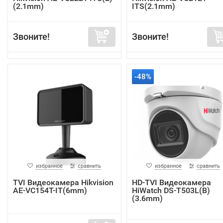
(2.1mm)
ITS(2.1mm)
Звоните!
Звоните!
-48%
избранное
сравнить
избранное
сравнить
TVI Видеокамера Hikvision
HD-TVI Видеокамера
AE-VC154T-IT(6mm)
HiWatch DS-T503L(B)
(3.6mm)