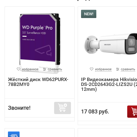
NEW!
избранное
сравнить
избранное
сравнить
Жёсткий диск WD62PURX-
IP Видеокамера Hikvisi
78B2MY0
DS-2CD2643G2-LIZS2U (2
12mm)
Звоните!
17 083 руб.
-48%