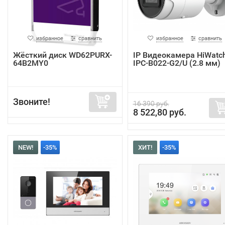
избранное
сравнить
избранное
сравнить
Жёсткий диск WD62PURX-
IP Видеокамера HiWatc
64B2MY0
IPC-B022-G2/U (2.8 мм)
Звоните!
16 390 руб.
8 522,80 руб.
NEW!
-35%
ХИТ!
-35%