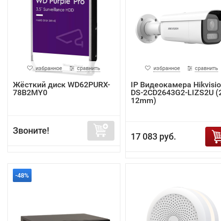
избранное
сравнить
избранное
сравнить
Жёсткий диск WD62PURX-
IP Видеокамера Hikvisi
78B2MY0
DS-2CD2643G2-LIZS2U (2
12mm)
Звоните!
17 083 руб.
-48%