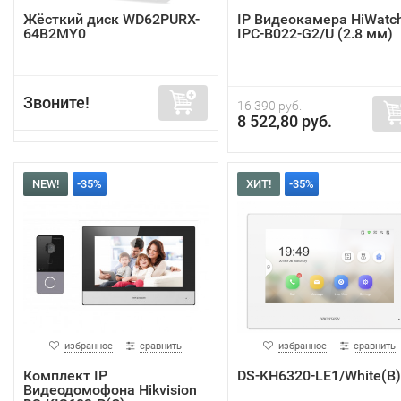
Жёсткий диск WD62PURX-
IP Видеокамера HiWatc
64B2MY0
IPC-B022-G2/U (2.8 мм)
Звоните!
16 390 руб.
8 522,80 руб.
NEW!
-35%
ХИТ!
-35%
избранное
сравнить
избранное
сравнить
Комплект IP
DS-KH6320-LE1/White(B)
Видеодомофона Hikvision