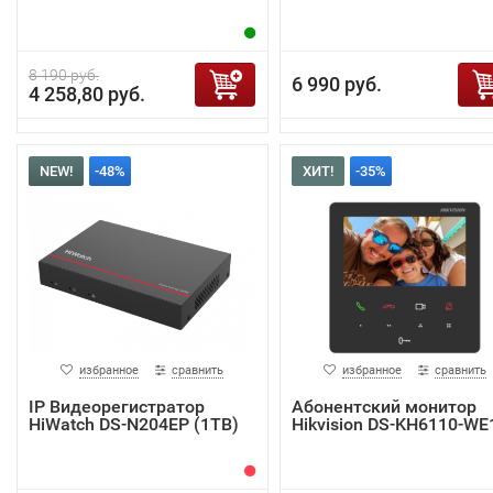
8 190 руб.
6 990 руб.
4 258,80 руб.
NEW!
-48%
ХИТ!
-35%
избранное
сравнить
избранное
сравнить
IP Видеорегистратор
Абонентский монитор
HiWatch DS-N204EP (1TB)
Hikvision DS-KH6110-WE