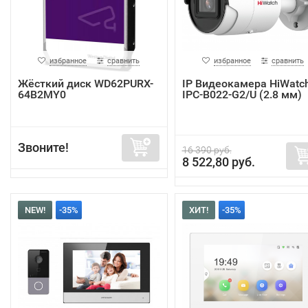
избранное
сравнить
избранное
сравнить
Жёсткий диск WD62PURX-
IP Видеокамера HiWatc
64B2MY0
IPC-B022-G2/U (2.8 мм)
Звоните!
16 390 руб.
8 522,80 руб.
NEW!
-35%
ХИТ!
-35%