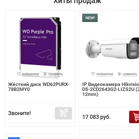
Хиты продаж
NEW!
избранное
сравнить
избранное
сравнить
Жёсткий диск WD62PURX-
IP Видеокамера Hikvisi
78B2MY0
DS-2CD2643G2-LIZS2U (2
12mm)
Звоните!
17 083 руб.