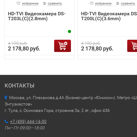
избранное
сравнить
избранное
сравнить
HD-TVI Видеокамера DS-
HD-TVI Видеокамера DS
T203L(C)(2.8mm)
T200L(C)(3.6mm)
4 190 руб.
4 190 руб.
2 178,80 руб.
2 178,80 руб.
КОНТАКТЫ
Москва, ул. Плеханова д.4А (Бизнес-центр «Юникон»). Метро «
Энтузиастов»
г. Тула, с. Осиновая Гора, строение 3а, 2 эт., офис 436
+7 (499) 444-14-30
Пн—Пт 09:00—18:00