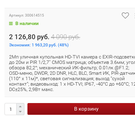
Артикул:
300614515
В наличии
2 126,80 руб.
4 090 руб.
Экономия:
1 963,20 руб.
(
48%
)
2Мп уличная купольная HD-TVI камера с EXIR-подсветк
до 20м и PIR 1/2,7'' CMOS матрица; объектив 3.6мм; уго
обзора 82,2°; механический ИК-фильтр; 0.01лк @F1.2;
OSD-меню, DWDR, 2D DNR, HLC, BLC, Smart ИК, PIR-датчи
(110° x 11м)*, световая сигнализация; выход "сухой
контакт"; видеовыход: 1 х HD-TVI; IP67, -40°С до +60°С; 1
DC±25%, 2,9Вт макс.
В корзину