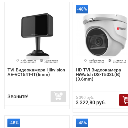
-48%
избранное
сравнить
избранное
сравнить
TVI Видеокамера Hikvision
HD-TVI Видеокамера
AE-VC154T-IT(6mm)
HiWatch DS-T503L(B)
(3.6mm)
Звоните!
6 390 руб.
3 322,80 руб.
-48%
-48%