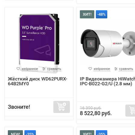
ХИТ!
-48%
избранное
сравнить
избранное
сравнить
Жёсткий диск WD62PURX-
IP Видеокамера HiWatc
64B2MY0
IPC-B022-G2/U (2.8 мм)
Звоните!
16 390 руб.
8 522,80 руб.
NEW!
-35%
ХИТ!
-35%