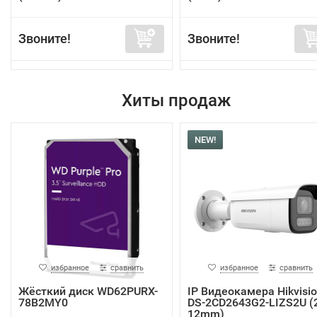
Звоните!
Звоните!
Хиты продаж
NEW!
избранное
сравнить
избранное
сравнить
Жёсткий диск WD62PURX-
IP Видеокамера Hikvisi
78B2MY0
DS-2CD2643G2-LIZS2U (2
12mm)