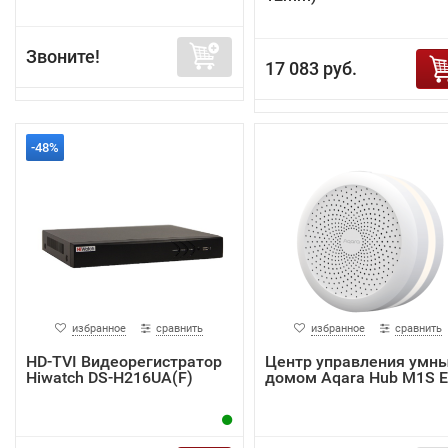
Звоните!
17 083 руб.
-48%
избранное
сравнить
избранное
сравнить
HD-TVI Видеорегистратор
Центр управления умн
Hiwatch DS-H216UA(F)
домом Aqara Hub M1S 