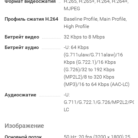
Формат видеосжатия
H.265, H.265+, H.264, H.264+,
MJPEG
Профиль сжатия H.264
Baseline Profile, Main Profile,
High Profile
Битрейт видео
32 Kbps to 8 Mbps
Битрейт аудио
-U: 64 Kbps
(G.711ulaw/G.711alaw)/16
Kbps (G.722.1)/16 Kbps
(G.726)/32 to 192 Kbps
(MP2L2)/8 to 320 Kbps
(MP3)/16 to 64 Kbps (AAC-LC)
Аудиосжатие
-U:
G.711/G.722.1/G.726/MP2L2/P
LC
Изображение
Основной поток
50 Hz: 20 fps (3200 × 1800) 25