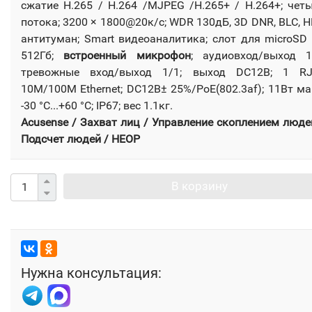
сжатие H.265 / H.264 /MJPEG /H.265+ / H.264+; чет
потока; 3200 × 1800@20к/с; WDR 130дБ, 3D DNR, BLC, H
антитуман; Smart видеоаналитика; слот для microSD
512Гб;
встроенный микрофон
; аудиовход/выход 1
тревожные вход/выход 1/1; выход DC12B; 1 RJ
10M/100M Ethernet; DC12В± 25%/PoE(802.3af); 11Вт ма
-30 °C...+60 °C; IP67; вес 1.1кг.
Acusense / Захват лиц / Управление скоплением люде
Подсчет людей / HEOP
В корзину
Нужна консультация: