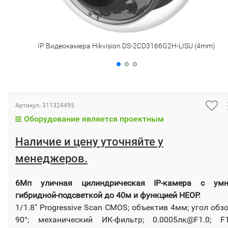
IP Видеокамера Hikvision DS-2CD3166G2H-LISU (4mm)
Артикул:
311324495
Оборудование является проектным
Наличие и цену уточняйте у
менеджеров.
6Мп уличная цилиндрическая IP-камера с умн
гибридной-подсветкой до 40м и функцией HEOP.
1/1.8" Progressive Scan CMOS; объектив 4мм; угол обз
90°; механический ИК-фильтр; 0.0005лк@F1.0; F1