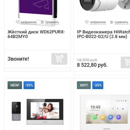
избранное
сравнить
избранное
сравнить
Жёсткий диск WD62PURX-
IP Видеокамера HiWatc
64B2MY0
IPC-B022-G2/U (2.8 мм)
Звоните!
16 390 руб.
8 522,80 руб.
NEW!
-35%
ХИТ!
-35%