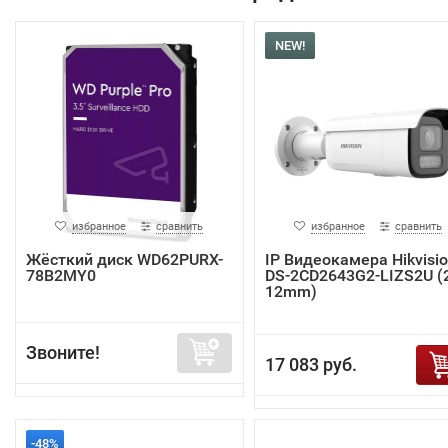
NEW!
избранное
сравнить
избранное
сравнить
Жёсткий диск WD62PURX-
IP Видеокамера Hikvisi
78B2MY0
DS-2CD2643G2-LIZS2U (2
12mm)
Звоните!
17 083 руб.
-48%