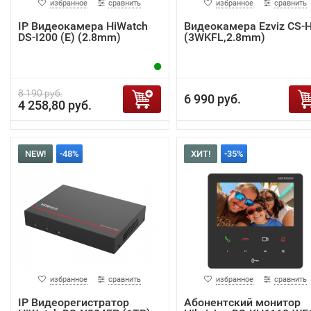
избранное
сравнить
избранное
сравнить
IP Видеокамера HiWatch
Видеокамера Ezviz CS-
DS-I200 (E) (2.8mm)
(3WKFL,2.8mm)
8 190 руб.
6 990 руб.
4 258,80 руб.
NEW!
-48%
ХИТ!
-35%
избранное
сравнить
избранное
сравнить
IP Видеорегистратор
Абонентский монитор