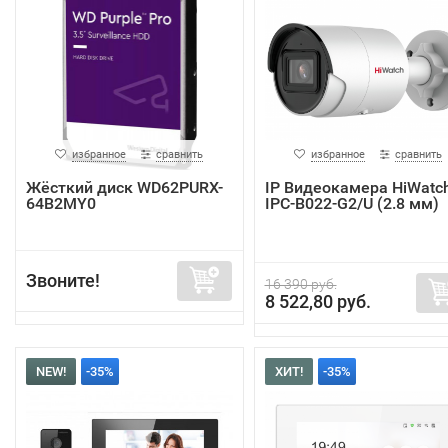
избранное
сравнить
избранное
сравнить
Жёсткий диск WD62PURX-
IP Видеокамера HiWatc
64B2MY0
IPC-B022-G2/U (2.8 мм)
Звоните!
16 390 руб.
8 522,80 руб.
NEW!
-35%
ХИТ!
-35%