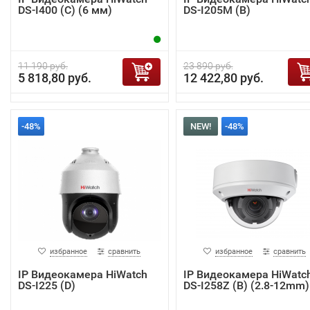
DS-I400 (С) (6 мм)
DS-I205M (B)
11 190 руб.
23 890 руб.
5 818,80 руб.
12 422,80 руб.
-48%
NEW!
-48%
избранное
сравнить
избранное
сравнить
IP Видеокамера HiWatch
IP Видеокамера HiWatc
DS-I225 (D)
DS-I258Z (B) (2.8-12mm)