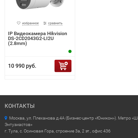
избранное
сравнить
IP Видеокамера Hikvision
DS-2CD2043G2-LI2U
(2.8mm)
10 990 руб.
КОНТАКТЫ
Москва, ул. Плеханова д.4А (Бизнес-центр «Юникон»). Метро «
Энтузиастов»
г. Тула, с. Осиновая Гора, строение 3а, 2 эт., офис 436