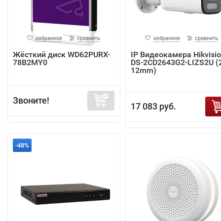
избранное
сравнить
избранное
сравнить
Жёсткий диск WD62PURX-
IP Видеокамера Hikvisi
78B2MY0
DS-2CD2643G2-LIZS2U (2
12mm)
Звоните!
17 083 руб.
-48%