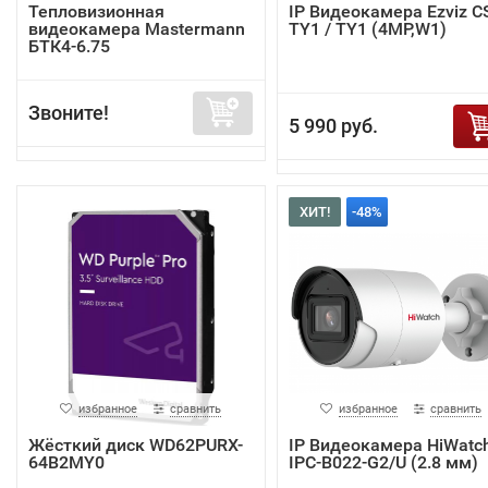
Тепловизионная
IP Видеокамера Ezviz C
видеокамера Mastermann
TY1 / TY1 (4MP,W1)
БТК4-6.75
Звоните!
5 990 руб.
ХИТ!
-48%
избранное
сравнить
избранное
сравнить
Жёсткий диск WD62PURX-
IP Видеокамера HiWatc
64B2MY0
IPC-B022-G2/U (2.8 мм)