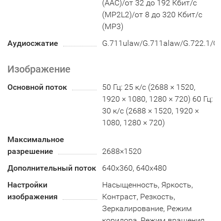
(AAC)/от 32 до 192 Кбит/с
(MP2L2)/от 8 до 320 Кбит/с
(MP3)
Аудиосжатие
G.711ulaw/G.711alaw/G.722.1/
Изображение
Основной поток
50 Гц: 25 к/с (2688 × 1520,
1920 × 1080, 1280 × 720) 60 Гц:
30 к/с (2688 × 1520, 1920 ×
1080, 1280 × 720)
Максимальное
разрешение
2688×1520
Дополнительный поток
640x360, 640x480
Настройки
Насыщенность, Яркость,
изображения
Контраст, Резкость,
Зеркалирование, Режим
коридора, Режим вращения,