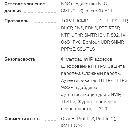
Сетевое хранение
NAS (Поддержка NFS,
данных
SMB/CIFS), microSD, ANR
Протоколы
TCP/IP, ICMP, HTTP, HTTPS, FTP,
DHCP, DNS, DDNS, RTP, RTSP,
NTP, UPnP, SMTP, IGMP, 802.1X,
QoS, IPv6, Bonjour, UDP, SNMP,
PPPoE, SSL/TLS
Безопасность
Фильтрация IP адресов,
Шифрование HTTPS, Защита
паролем, Сложный пароль,
Аутентификация HTTP/HTTPS,
WSSE и дайджест-
аутентификация для ONVIF,
TLS1.2, Журнал проверки
безопасности, TLS1.1
Совместимость
ONVIF (Profile S, Profile G),
ISAPI, SDK