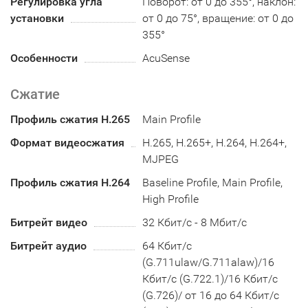
Регулировка угла
Поворот: от 0 до 355°, наклон:
установки
от 0 до 75°, вращение: от 0 до
355°
Особенности
AcuSense
Сжатие
Профиль сжатия H.265
Main Profile
Формат видеосжатия
H.265, H.265+, H.264, H.264+,
MJPEG
Профиль сжатия H.264
Baseline Profile, Main Profile,
High Profile
Битрейт видео
32 Кбит/с - 8 Мбит/с
Битрейт аудио
64 Кбит/с
(G.711ulaw/G.711alaw)/16
Кбит/с (G.722.1)/16 Кбит/с
(G.726)/ от 16 до 64 Кбит/с