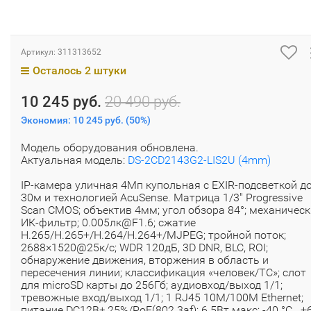
Артикул:
311313652
Осталось 2 штуки
10 245 руб.
20 490 руб.
Экономия:
10 245 руб.
(
50%
)
Модель оборудования обновлена.
Актуальная модель:
DS-2CD2143G2-LIS2U (4mm)
IP-камера уличная 4Мп купольная с EXIR-подсветкой д
30м и технологией AcuSense. Матрица 1/3" Progressive
Scan CMOS; объектив 4мм; угол обзора 84°; механичес
ИК-фильтр; 0.005лк@F1.6; сжатие
H.265/H.265+/H.264/H.264+/MJPEG; тройной поток;
2688×1520@25к/с; WDR 120дБ, 3D DNR, BLC, ROI;
обнаружение движения, вторжения в область и
пересечения линии; классификация «человек/ТС»; слот
для microSD карты до 256Гб; аудиовход/выход 1/1;
тревожные вход/выход 1/1; 1 RJ45 10M/100M Ethernet;
питание DC12В± 25%/PoE(802.3af); 6.5Вт макс; -40 °C...+