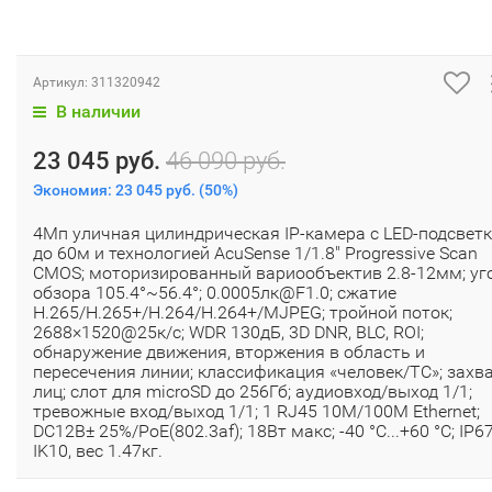
Артикул:
311320942
В наличии
23 045 руб.
46 090 руб.
Экономия:
23 045 руб.
(
50%
)
4Мп уличная цилиндрическая IP-камера с LED-подсвет
до 60м и технологией AcuSense 1/1.8" Progressive Scan
CMOS; моторизированный вариообъектив 2.8-12мм; уг
обзора 105.4°~56.4°; 0.0005лк@F1.0; сжатие
H.265/H.265+/H.264/H.264+/MJPEG; тройной поток;
2688×1520@25к/с; WDR 130дБ, 3D DNR, BLC, ROI;
обнаружение движения, вторжения в область и
пересечения линии; классификация «человек/ТС»; захв
лиц; слот для microSD до 256Гб; аудиовход/выход 1/1;
тревожные вход/выход 1/1; 1 RJ45 10M/100M Ethernet;
DC12В± 25%/PoE(802.3af); 18Вт макс; -40 °C...+60 °C; IP67
IK10, вес 1.47кг.