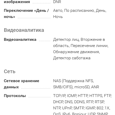
изображения
DNR
Переключение «День /
Авто, По расписанию, День,
ночь»
Ночь
Видеоаналитика
Видеоаналитика
Детектор лиц, Вторжение в
область, Пересечение линии,
Обнаружение движения,
Детектор саботажа
Сеть
Сетевое хранение
NAS (Поддержка NFS,
данных
SMB/CIFS), microSD, ANR
Протоколы
TCP/IP, ICMP, HTTP, HTTPS, FTP,
DHCP, DNS, DDNS, RTP, RTSP,
NTP, UPnP, SMTP, IGMP, 802.1X,
QoS, IPv6, Bonjour, UDP, SNMP,