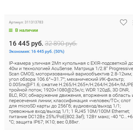
Артикул:
311313783
В наличии
16 445 руб.
32 890 руб.
Экономия:
16 445 руб.
(
50%
)
IP-камера уличная 2Мп купольная с EXIR-подсветкой д
40м и технологией AcuSense. Матрица 1/2.8" Progressiv
Scan CMOS; моторизованный вариообъектив 2.8-12мм;
угол обзора 106.6°~31.7°; механический ИК-фильтр;
0.005лк@F1.6; сжатие H.265/H.265+/H.264/H.264+/MJPE
тройной поток; 1920×1080@25к/с; WDR 120дБ, 3D DNR,
BLC, ROI; обнаружение движения, вторжения в область 
пересечения линии; классификация «человек/ТС»; слот
для microSD карты до 256Гб; аудиовход/выход 1/1;
тревожные вход/выход 1/1; 1 RJ45 10M/100M Ethernet;
питание DC12В± 25%/PoE(802.3af); 12Вт макс; -40 °C...+
°C; защита IP67; IK10; вес 0,88кг.