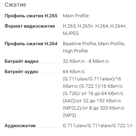
Сжатие
Профиль сжатия H.265
Main Profile
Формат видеосжатия
H.265, H.265+, H.264, H.264+,
MJPEG
Профиль сжатия H.264
Baseline Profile, Main Profile,
High Profile
Битрейт видео
32 Кбит/с - 8 Мбит/с
Битрейт аудио
64 Кбит/с
(G.711ulaw/G.711alaw)/16
Кбит/с (G.722.1)/16 Кбит/с
(G.726)/ от 16 до 64 Кбит/с
(AAC)/от 32 до 192 Кбит/с
(MP2L2)/от 8 до 320 Кбит/с
(MP3)
Аудиосжатие
G.711ulaw/G.711alaw/G.722.1/