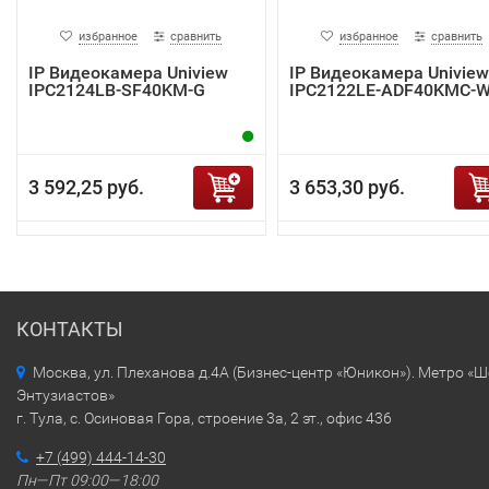
избранное
сравнить
избранное
сравнить
IP Видеокамера Uniview
IP Видеокамера Uniview
IPC2124LB-SF40KM-G
IPC2122LE-ADF40KMC-
3 592,25 руб.
3 653,30 руб.
КОНТАКТЫ
Москва, ул. Плеханова д.4А (Бизнес-центр «Юникон»). Метро «
Энтузиастов»
г. Тула, с. Осиновая Гора, строение 3а, 2 эт., офис 436
+7 (499) 444-14-30
Пн—Пт 09:00—18:00