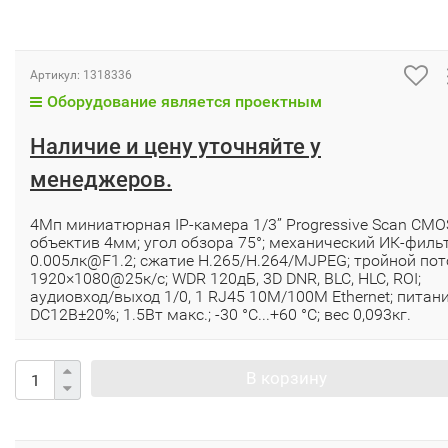
Артикул:
1318336
Оборудование является проектным
Наличие и цену уточняйте у
менеджеров.
4Мп миниатюрная IP-камера 1/3’’ Progressive Scan CMO
объектив 4мм; угол обзора 75°; механический ИК-фильт
0.005лк@F1.2; сжатие H.265/H.264/MJPEG; тройной пот
1920×1080@25к/с; WDR 120дБ, 3D DNR, BLC, HLC, ROI;
аудиовход/выход 1/0, 1 RJ45 10M/100M Ethernet; питан
DC12В±20%; 1.5Вт макс.; -30 °C...+60 °C; вес 0,093кг.
В корзину