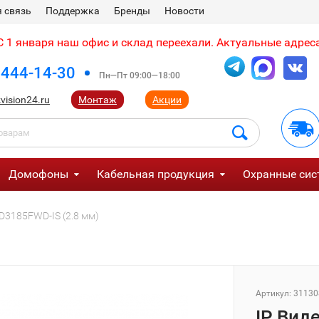
 связь
Поддержка
Бренды
Новости
 1 января наш офис и склад переехали. Актуальные адреса
 444-14-30
Пн—Пт 09:00—18:00
vision24.ru
Монтаж
Акции
Домофоны
Кабельная продукция
Охранные сис
CD3185FWD-IS (2.8 мм)
Артикул:
31130
IP Вид