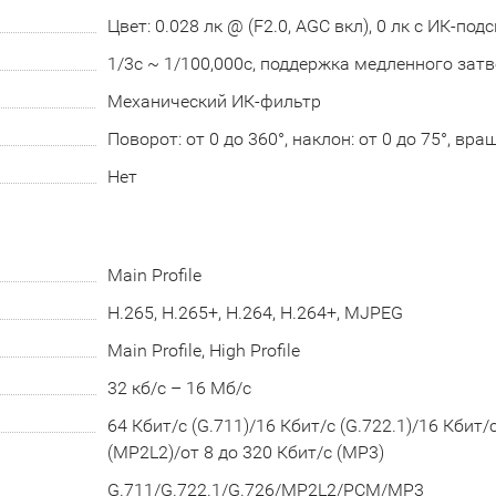
Цвет: 0.028 лк @ (F2.0, AGC вкл), 0 лк с ИК-под
1/3с ~ 1/100,000с, поддержка медленного зат
Механический ИК-фильтр
Поворот: от 0 до 360°, наклон: от 0 до 75°, вра
Нет
Main Profile
H.265, H.265+, H.264, H.264+, MJPEG
Main Profile, High Profile
32 кб/с – 16 Мб/с
64 Кбит/с (G.711)/16 Кбит/с (G.722.1)/16 Кбит/
(MP2L2)/от 8 до 320 Кбит/с (MP3)
G.711/G.722.1/G.726/MP2L2/PCM/MP3