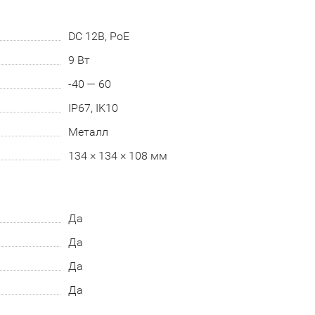
DC 12В, PoE
9 Вт
-40 — 60
IP67, IK10
Металл
134 × 134 × 108 мм
Да
Да
Да
Да