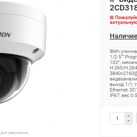
2CD318
Пожалуйс
актуальную
Наличие
8Мп улична
1/2.5"" Pro
102°; механ
H.265/H.26
3840×2160@2
видеоаналит
выход 1/1;
Ethernet; DC
IP67; вес 0.
 для увеличения