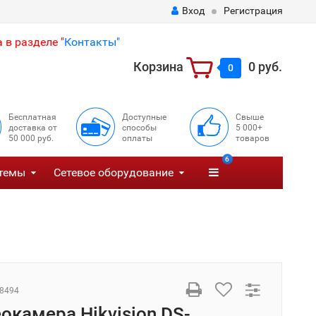
Вход
Регистрация
 в разделе "
Контакты"
Корзина
0 руб.
0
Бесплатная
Доступные
Свыше
доставка от
способы
5 000+
50 000 руб.
оплаты
товаров
6
темы
Сетевое оборудование
8494
еокамера Hikvision DS-