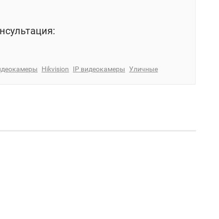
нсультация:
идеокамеры
Hikvision
IP видеокамеры
Уличные