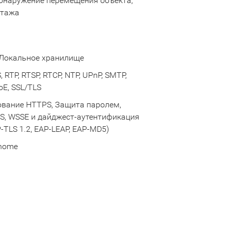
Обнаружение перемещения объекта,
отажа
, Локальное хранилище
 RTP, RTSP, RTCP, NTP, UPnP, SMTP,
oE, SSL/TLS
ование HTTPS, Защита паролем,
, WSSE и дайджест-аутентификация
-TLS 1.2, EAP-LEAP, EAP-MD5)
 Ehome