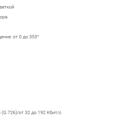
светкой
вора
щение: от 0 до 355°
с (G.726)/от 32 до 192 Кбит/с