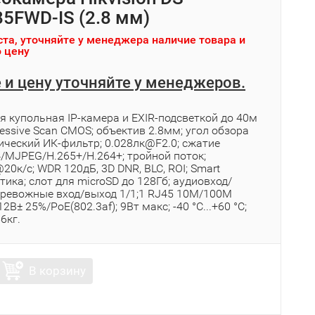
5FWD-IS (2.8 мм)
та, уточняйте у менеджера наличие товара и
 цену
 и цену уточняйте у менеджеров.
я купольная IP-камера и EXIR-подсветкой до 40м
gressive Scan CMOS; объектив 2.8мм; угол обзора
ический ИК-фильтр; 0.028лк@F2.0; сжатие
4/MJPEG/H.265+/H.264+; тройной поток;
0к/с; WDR 120дБ, 3D DNR, BLC, ROI; Smart
ика; слот для microSD до 128Гб; аудиовход/
 тревожные вход/выход 1/1;1 RJ45 10M/100M
12В± 25%/PoE(802.3af); 9Вт макс; -40 °C...+60 °C;
56кг.
В корзину