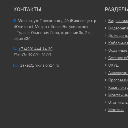
КОНТАКТЫ
РАЗДЕЛ
Москва, ул. Плеханова д.4А (Бизнес-центр
Видеокам
«Юникон»). Метро «Шоссе Энтузиастов»
Видеорег
г. Тула, с. Осиновая Гора, строение 3а, 2 эт.,
Домофон
офис 436
Кабельная
+7 (499) 444-14-30
Охранные
Пн—Пт 09:00—18:00
Сетевое о
zakaz@hikvision24.ru
СКУД
Аксессуа
Программн
Комплекту
Монтажн
Отопитель
Монтаж