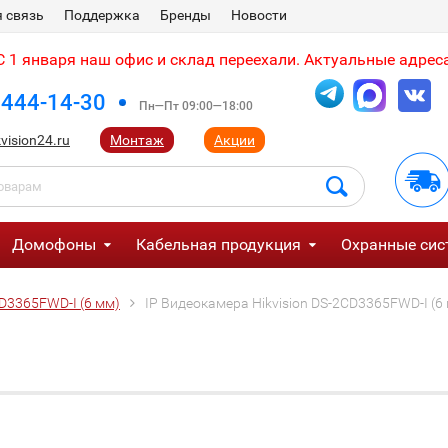
 связь
Поддержка
Бренды
Новости
 1 января наш офис и склад переехали. Актуальные адреса
 444-14-30
Пн—Пт 09:00—18:00
vision24.ru
Монтаж
Акции
Домофоны
Кабельная продукция
Охранные сис
CD3365FWD-I (6 мм)
IP Видеокамера Hikvision DS-2CD3365FWD-I (6