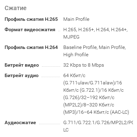
Сжатие
Профиль сжатия H.265
Main Profile
Формат видеосжатия
H.265, H.265+, H.264, H.264+,
MJPEG
Профиль сжатия H.264
Baseline Profile, Main Profile,
High Profile
Битрейт видео
32 Kbps to 8 Mbps
Битрейт аудио
64 Кбит/с
(G.711ulaw/G.711alaw)/16
Кбит/с (G.722.1)/16 Кбит/с
(G.726)/32–192 Кбит/с
(MP2L2)/8–320 Кбит/с
(MP3)/16–64 Кбит/с (AAC-LC)
Аудиосжатие
G.711/G.722.1/G.726/MP2L2/P
LC