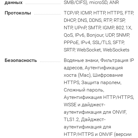
данных
SMB/CIFS), microSD, ANR
Протоколы
TCP/IP, ICMP, HTTP, HTTPS, FTP,
DHCP, DNS, DDNS, RTP, RTSP,
NTP, UPnP, SMTP, IGMP, 802.1X,
QoS, IPv6, Bonjour, UDP, SNMP,
PPPoE, IPv4, SSL/TLS, SFTP,
SRTP, WebSocket, WebSockets
Безопасность
Водяные знаки, Фильтрация IP
адресов, Аутентификация
хоста (Mac), Шифрование
HTTPS, Защита паролем,
Сложный пароль,
Аутентификация HTTP/HTTPS,
WSSE и дайджест-
аутентификация для ONVIF,
TLS1.2, Дайджест-
аутентификация для
HTTP/HTTPS и ONVIF (версии