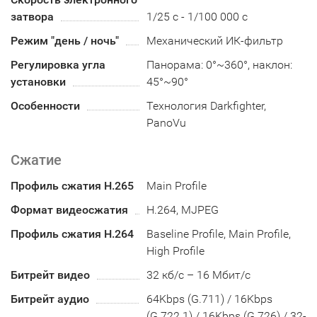
затвора
1/25 с - 1/100 000 с
Режим "день / ночь"
Механический ИК-фильтр
Регулировка угла
Панорама: 0°~360°, наклон:
установки
45°~90°
Особенности
Технология Darkfighter,
PanoVu
Сжатие
Профиль сжатия H.265
Main Profile
Формат видеосжатия
H.264, MJPEG
Профиль сжатия H.264
Baseline Profile, Main Profile,
High Profile
Битрейт видео
32 кб/с – 16 Мбит/с
Битрейт аудио
64Kbps (G.711) / 16Kbps
(G.722.1) / 16Kbps (G.726) / 32-