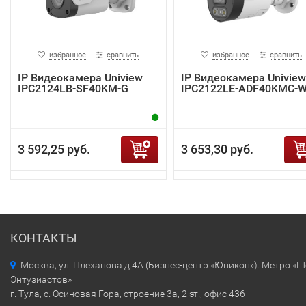
избранное
сравнить
избранное
сравнить
IP Видеокамера Uniview
IP Видеокамера Uniview
IPC2124LB-SF40KM-G
IPC2122LE-ADF40KMC-
3 592,25 руб.
3 653,30 руб.
КОНТАКТЫ
Москва, ул. Плеханова д.4А (Бизнес-центр «Юникон»). Метро «
Энтузиастов»
г. Тула, с. Осиновая Гора, строение 3а, 2 эт., офис 436