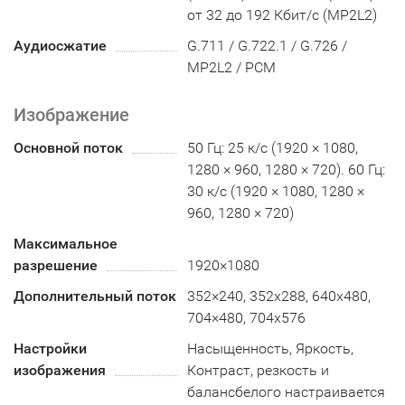
от 32 до 192 Кбит/с (MP2L2)
Аудиосжатие
G.711 / G.722.1 / G.726 /
MP2L2 / PCM
Изображение
Основной поток
50 Гц: 25 к/с (1920 × 1080,
1280 × 960, 1280 × 720). 60 Гц:
30 к/с (1920 × 1080, 1280 ×
960, 1280 × 720)
Максимальное
разрешение
1920×1080
Дополнительный поток
352×240, 352х288, 640x480,
704×480, 704x576
Настройки
Насыщенность, Яркость,
изображения
Контраст, резкость и
балансбелого настраивается