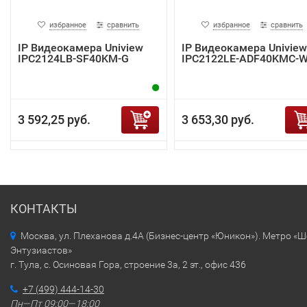
избранное
сравнить
избранное
сравнить
IP Видеокамера Uniview
IP Видеокамера Uniview
IPC2124LB-SF40KM-G
IPC2122LE-ADF40KMC-
3 592,25 руб.
3 653,30 руб.
КОНТАКТЫ
Москва, ул. Плеханова д.4А (Бизнес-центр «Юникон»). Метро «
Энтузиастов»
г. Тула, с. Осиновая Гора, строение 3а, 2 эт., офис 436
+7 (499) 444-14-30
Пн—Пт 09:00—18:00