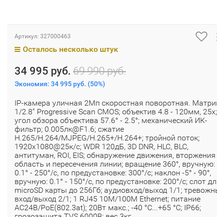
Артикул:
327000463
Осталось несколько штук
34 995 руб.
69 990 руб.
Экономия:
34 995 руб.
(
50%
)
IP-камера уличная 2Мп скоростная поворотная. Матри
1/2.8" Progressive Scan CMOS; объектив 4.8 - 120мм, 25x;
угол обзора объектива 57.6° - 2.5°; механический ИК-
фильтр; 0.005лк@F1.6; сжатие
H.265/H.264/MJPEG/H.265+/H.264+; тройной поток;
1920х1080@25к/с; WDR 120дБ, 3D DNR, HLC, BLC,
антитуман, ROI, EIS; обнаружение движения, вторжения
область и пересечения линии; вращение 360°, вручную:
0.1° - 250°/с, по предустановке: 300°/с; наклон -5° - 90°,
вручную: 0.1° - 150°/с, по предустановке: 200°/с; слот д
microSD карты до 256Гб; аудиовход/выход 1/1; тревожн
вход/выход 2/1; 1 RJ45 10M/100M Ethernet; питание
AC24В/PoE(802.3at); 20Вт макс.; -40 °C...+65 °C; IP66;
грозозащита TVS 6000B; вес 3кг.