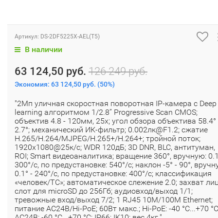
Артикул:
DS-2DF5225X-AEL(T5)
В наличии
63 124,50 руб.
126 249 руб.
Экономия:
63 124,50 руб.
(
50%
)
"2Мп уличная скоростная поворотная IP-камера с Deep
learning алгоритмом 1/2.8’’ Progressive Scan CMOS;
объектив 4.8 - 120мм, 25x; угол обзора объектива 58.4° 
2.7°; механический ИК-фильтр; 0.002лк@F1.2; сжатие
H.265/H.264/MJPEG/H.265+/H.264+; тройной поток;
1920х1080@25к/с; WDR 120дБ; 3D DNR, BLC, антитуман,
ROI; Smart видеоаналитика; вращение 360°, вручную: 0.1
300°/с, по предустановке: 540°/с; наклон -5° - 90°, вручн
0.1° - 240°/с, по предустановке: 400°/с; классификация
«человек/ТС»; автоматическое слежение 2.0; захват лиц
слот для microSD до 256Гб; аудиовход/выход 1/1;
тревожные вход/выход 7/2; 1 RJ45 10M/100M Ethernet;
питание AC24В/Hi-PoE; 60Вт макс.; Hi-PoE: -40 °C...+70 °C
AC24В: -60 °C...+70 °C; IP66; IK10; вес 4кг."