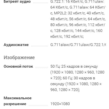
Битрейт аудио
G.722.1: 16 Кбит/с, G.711ulaw:
64 Кбит/с, G.711alaw: 64 Кбит/
с, MP2L2: 32 кбит/с, 40 кбит/с,
48 кбит/с, 56 кбит/с, 64 кбит/с,
80 кбит/с, 96 кбит/с, 112 кбит/
с, 128 кбит/с, 144 кбит/с, 160
кбит/с, 192 кбит/с;
Аудиосжатие
G.711alaw/G.711ulaw/G.722.1/
Изображение
Основной поток
50 Гц: 25 кадров в секунду
(1920 × 1080, 1280 × 960, 1280
× 720); 60 Гц: 30 кадров в
секунду (1920 × 1080, 1280 ×
960, 1280 × 720);
Максимальное
разрешение
1920×1080