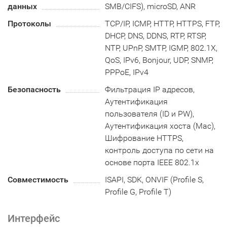
данных
SMB/CIFS), microSD, ANR
Протоколы
TCP/IP, ICMP, HTTP, HTTPS, FTP,
DHCP, DNS, DDNS, RTP, RTSP,
NTP, UPnP, SMTP, IGMP, 802.1X,
QoS, IPv6, Bonjour, UDP, SNMP,
PPPoE, IPv4
Безопасность
Фильтрация IP адресов,
Аутентификация
пользователя (ID и PW),
Аутентификация хоста (Mac),
Шифрование HTTPS,
контроль доступа по сети на
основе порта IEEE 802.1x
Совместимость
ISAPI, SDK, ONVIF (Profile S,
Profile G, Profile T)
Интерфейс