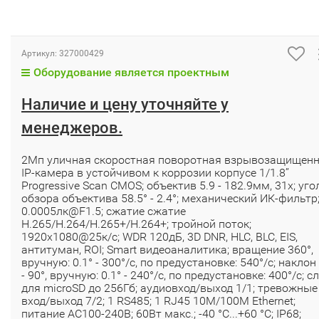
Артикул:
327000429
Оборудование является проектным
Наличие и цену уточняйте у
менеджеров.
2Мп уличная скоростная поворотная взрывозащищен
IP-камера в устойчивом к коррозии корпусе 1/1.8’’
Progressive Scan CMOS; объектив 5.9 - 182.9мм, 31x; уго
обзора объектива 58.5° - 2.4°; механический ИК-фильтр
0.0005лк@F1.5; сжатие сжатие
H.265/H.264/H.265+/H.264+; тройной поток;
1920х1080@25к/с; WDR 120дБ, 3D DNR, HLC, BLC, EIS,
антитуман, ROI; Smart видеоаналитика; вращение 360°,
вручную: 0.1° - 300°/с, по предустановке: 540°/с; наклон
- 90°, вручную: 0.1° - 240°/с, по предустановке: 400°/с; с
для microSD до 256Гб; аудиовход/выход 1/1; тревожные
вход/выход 7/2; 1 RS485; 1 RJ45 10M/100M Ethernet;
питание АC100-240В; 60Вт макс.; -40 °C...+60 °C; IP68;