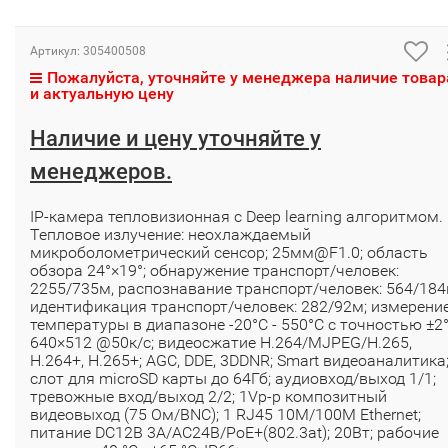
Артикул:
305400508
Пожалуйста, уточняйте у менеджера наличие товар
и актуальную цену
Наличие и цену уточняйте у
менеджеров.
IP-камера тепловизионная с Deep learning алгоритмом.
Тепловое излучение: неохлаждаемый
микроболометрический сенсор; 25мм@F1.0; область
обзора 24°×19°; обнаружение транспорт/человек:
2255/735м, распознавание транспорт/человек: 564/184
идентификация транспорт/человек: 282/92м; измерени
температуры в диапазоне -20°C - 550°C с точностью ±2°
640×512 @50к/с; видеосжатие H.264/MJPEG/H.265,
H.264+, H.265+; AGC, DDE, 3DDNR; Smart видеоаналитика
слот для microSD карты до 64Гб; аудиовход/выход 1/1;
тревожные вход/выход 2/2; 1Vp-p композитный
видеовыход (75 Ом/BNC); 1 RJ45 10M/100M Ethernet;
питание DC12В 3A/AC24В/PoE+(802.3at); 20Вт; рабочие