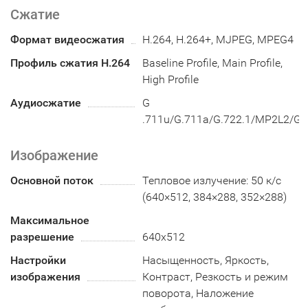
Сжатие
Формат видеосжатия
H.264, H.264+, MJPEG, MPEG4
Профиль сжатия H.264
Baseline Profile, Main Profile,
High Profile
Аудиосжатие
G
.711u/G.711a/G.722.1/MP2L2/G
Изображение
Основной поток
Тепловое излучение: 50 к/с
(640×512, 384×288, 352×288)
Максимальное
разрешение
640х512
Настройки
Насыщенность, Яркость,
изображения
Контраст, Резкость и режим
поворота, Наложение